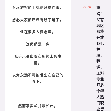
07-28
重
入境旅客的手机信息这件事，
磅！
又有
想必大家都已经有所了解了，
地区
即将
但在很多人概念里，
开放
489，
这仍然是一件
护
理，
似乎只会出现在新闻上的事
翻
情，
译，
工料
以为永远不可能发生在自己的
测量
身上。
师多
个华
人热
门职
然而事实却并非如此，
业皆