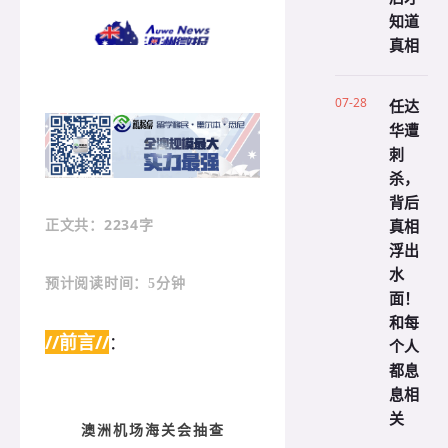
知道
真相
07-28
任达
华遭
刺
杀，
背后
真相
：2234字
正文共
浮出
水
预计阅读时间：5分钟
面！
和每
//前言//
：
个人
都息
息相
关
澳洲机场海关会抽查