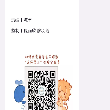
责编丨陈卓
监制丨夏雨欣 廖羽芳