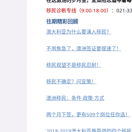
在这激荡的岁月里，宜策陪您
追寻着每
移民诊断专线（9:00-18:00）：
021-3
往期精彩回顾
澳大利亚为什么要涌入移民？
不用焦急了，澳洲签证要提速了！
移民观望不是移民忍耐！
移民不确定？问宜策！
澳洲移民：条件·政策·方式
两个月下签，更有509个岗位任你选！
2018-2019澳大利亚最靠谱的四个