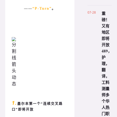
——
“P-Turn”
。
07-28
重
磅！
又有
地区
即将
开放
489，
护
理，
翻
译，
工料
测量
师多
个华
1.
墨尔本第一个“连续交叉路
人热
口”即将开放
门职