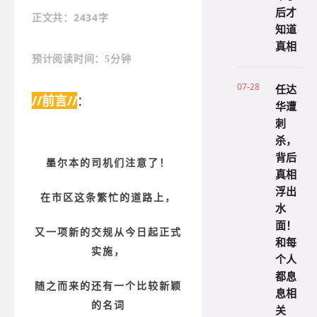
后才
：2434字
正文共
知道
真相
预计阅读时间：5分钟
07-28
任达
//前言//
：
华遭
刺
杀，
背后
墨尔本的司机们注意了！
真相
浮出
在市区这条繁忙的道路上，
水
面！
又一项新的交规从今日起正式
和每
实施，
个人
都息
随之而来的还有一个比较新颖
息相
的名词
关