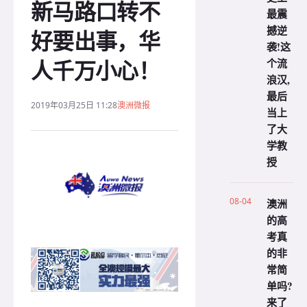
新马路口转不
最震
撼逆
好要出事，华
袭!这
人千万小心！
个流
浪汉,
最后
2019年03月25日 11:28
澳洲微报
当上
了大
学教
授
08-04
澳洲
的高
考真
的非
常简
单吗?
来了