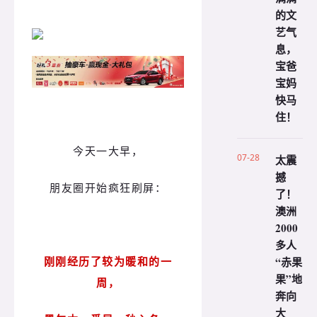
的文
艺气
息，
宝爸
宝妈
快马
住！
今天一大早，
07-28
太震
撼
朋友圈开始疯狂刷屏：
了！
澳洲
2000
多人
刚刚经历了较为暖和的一
“赤果
果”地
周，
奔向
大