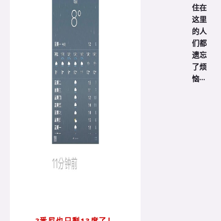
住在
这里
的人
们都
遗忘
了烦
恼···
?悉尼也只剩13度了！