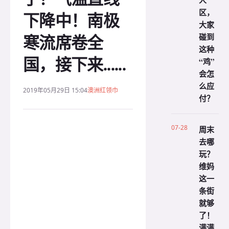
人
区，
下降中！南极
大家
寒流席卷全
碰到
这种
国，接下来......
“鸡”
会怎
么应
2019年05月29日 15:04
澳洲红领巾
付？
07-28
周末
去哪
玩？
维妈
这一
条街
就够
了！
满满