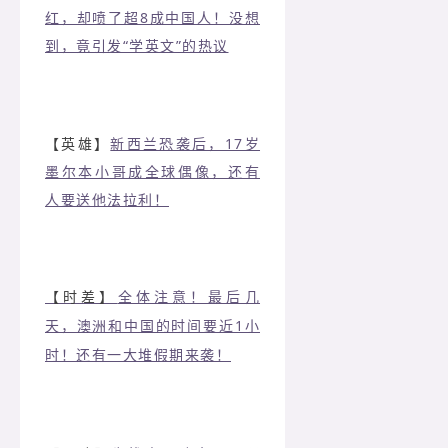
红，却喷了超8成中国人！没想
到，竟引发“学英文”的热议
【英雄】
新西兰恐袭后，17岁
墨尔本小哥成全球偶像，还有
人要送他法拉利！
【时差】
全体注意！最后几
天，澳洲和中国的时间要近1小
时！还有一大堆假期来袭！