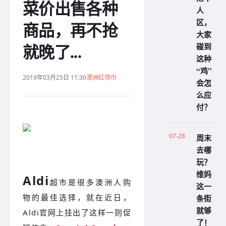
菜价出售各种
人
区，
商品，再不抢
大家
就晚了...
碰到
这种
“鸡”
2019年03月25日 11:30
澳洲红领巾
会怎
么应
付？
07-28
周末
去哪
玩？
维妈
Aldi
超市是很多澳洲人购
这一
物的最佳选择，就在近日，
条街
就够
Aldi官网上挂出了这样一则促
了！