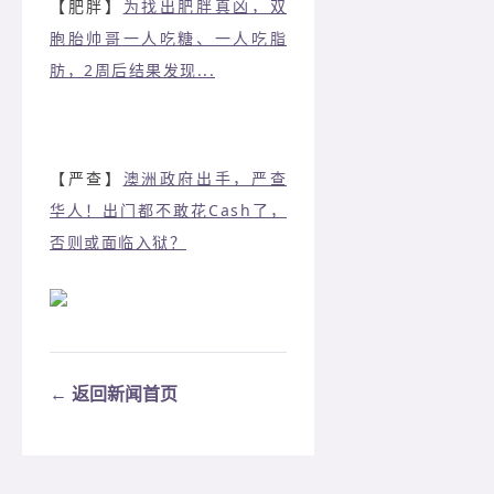
【肥胖】
为找出肥胖真凶，双
胞胎帅哥一人吃糖、一人吃脂
肪，2周后结果发现...
【严查】
澳洲政府出手，严查
华人！出门都不敢花Cash了，
否则或面临入狱？
← 返回新闻首页