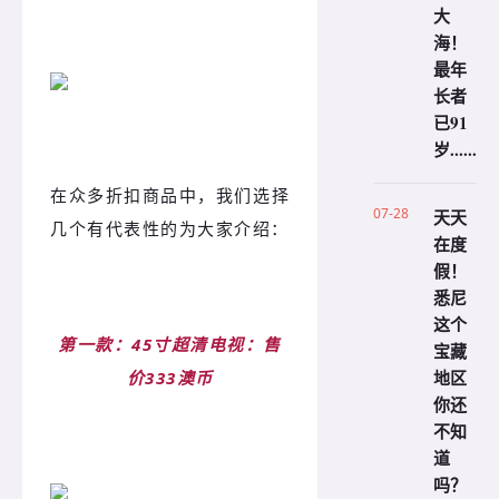
大
海！
最年
长者
已91
岁......
在众多折扣商品中，我们选择
07-28
天天
几个有代表性的为大家介绍：
在度
假！
悉尼
这个
第一款：45寸超清电视：售
宝藏
地区
价333澳币
你还
不知
道
吗？