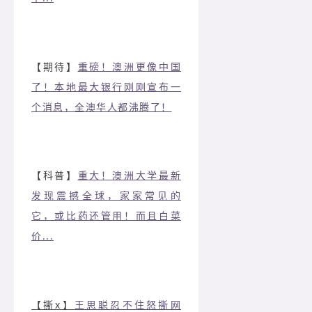
【期待】
重磅！澳洲更像中国
了！本地最大银行刚刚宣布一
个消息，全澳华人都沸腾了！
【科普】
重大！澳洲大学最新
发现震撼全球，家家常见的
它，或比药还管用！而且白菜
价...
【撕x】
王思聪忍不住怒撕网