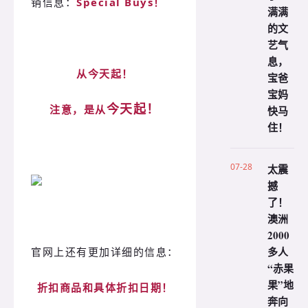
销信息：
Special Buys！
满满
的文
艺气
息，
从今天起！
宝爸
宝妈
今天起！
注意，是从
快马
住！
07-28
太震
撼
了！
澳洲
2000
多人
官网上还有更加详细的信息：
“赤果
果”地
折扣商品和具体折扣日期！
奔向