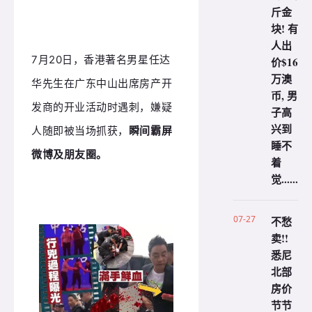
斤金
块! 有
人出
7月20日，
香港著名男星任达
价$16
万澳
华先生在广东中山出席房产开
币, 男
发商的开业活动时遇刺，嫌疑
子高
兴到
人随即被当场抓获，
瞬间霸屏
睡不
微博及朋友圈。
着
觉......
07-27
不愁
卖!!
悉尼
北部
房价
节节