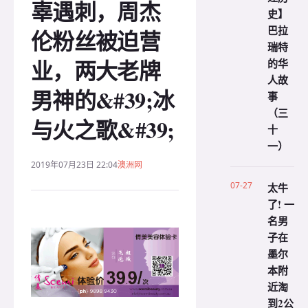
辜遇刺，周杰
史】
巴拉
伦粉丝被迫营
瑞特
业，两大老牌
的华
人故
男神的&#39;冰
事
（三
与火之歌&#39;
十
一）
2019年07月23日 22:04
澳洲网
07-27
太牛
了! 一
名男
子在
墨尔
本附
近淘
到2公