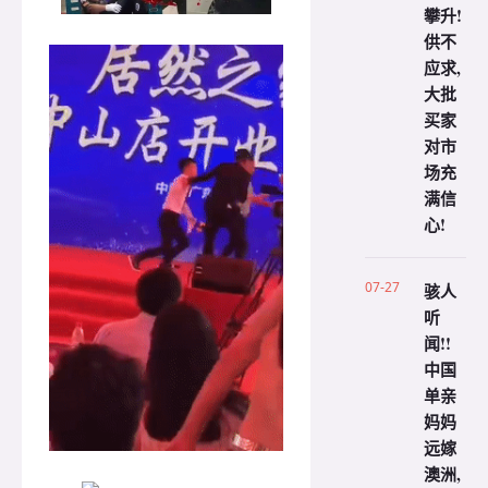
攀升!
供不
应求,
大批
买家
对市
场充
满信
心!
07-27
骇人
听
闻!!
中国
单亲
妈妈
远嫁
澳洲,