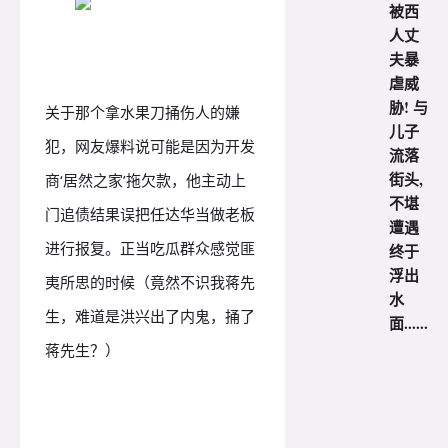
被西
人丈
夫暴
虐威
胁! 与
关于那个拿水果刀捅伤人的嫌
儿子
犯，网友爆料说可能是因为开发
流落
街头,
商‘居然之家’拖欠款，他主动上
不堪
门追债结果误把任达华当做老板
遭遇
进行报复。正当吃瓜群众感觉匪
终于
浮出
夷所思的时候（竟然不识我蒋先
水
生，难道是洪兴出了内鬼，捅了
面......
蒋先生？）