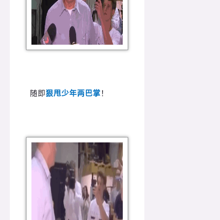
随即
狠甩少年两巴掌
！