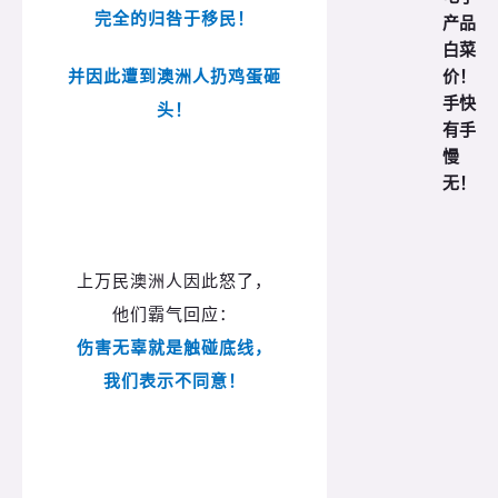
完全的归咎于移民！
产品
白菜
价！
并因此遭到澳洲人扔鸡蛋砸
手快
头！
有手
慢
无！
上万民澳洲人因此怒了，
他们霸气回应：
伤害无辜就是触碰底线，
我们表示不同意！