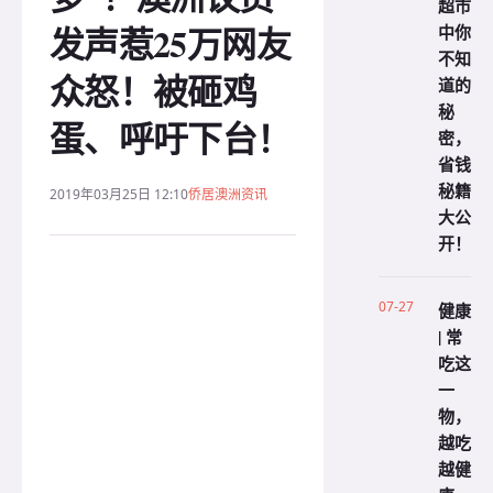
超市
发声惹25万网友
中你
不知
众怒！被砸鸡
道的
秘
蛋、呼吁下台！
密，
省钱
秘籍
2019年03月25日 12:10
侨居澳洲资讯
大公
开！
07-27
健康
| 常
吃这
一
物，
越吃
越健