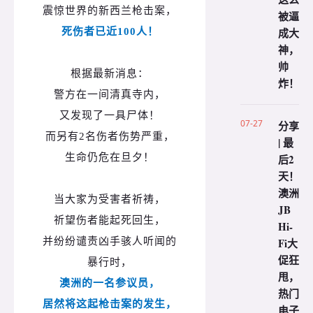
震惊世界的新西兰枪击案，
被逼
成大
死伤者已近100人！
神，
帅
根据最新消息：
炸！
警方在一间清真寺内，
又发现了一具尸体！
07-27
分享
而另有2名伤者伤势严重，
| 最
生命仍危在旦夕！
后2
天！
澳洲
当大家为受害者祈祷，
JB
祈望伤者能起死回生，
Hi-
并纷纷谴责凶手骇人听闻的
Fi大
促狂
暴行时，
甩，
澳洲的一名参议员，
热门
居然将这起枪击案的发生，
电子