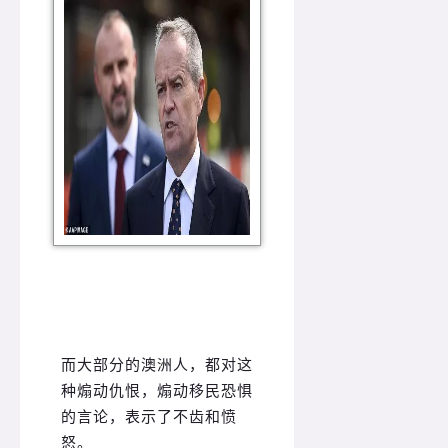
而大部分的澳洲人，都对这
种煽动仇恨，煽动移民恐惧
的言论，表示了不齿和愤
怒。