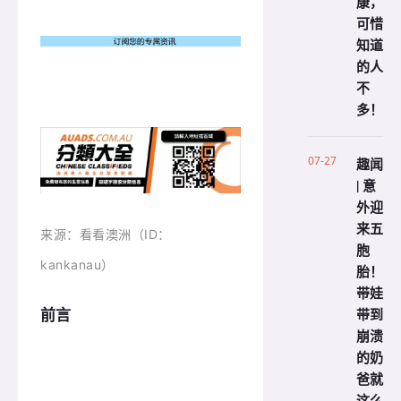
康，
可惜
知道
的人
不
多！
07-27
趣闻
| 意
外迎
来五
来源：看看澳洲（ID：
胞
kankanau）
胎！
带娃
带到
前言
崩溃
的奶
爸就
这么