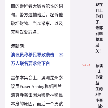
现在
面的崇拜者大喊冒犯性的词
盯上
句。警方逮捕他后，起诉他
你们
了，
破坏财物、当众滋事、以及
谁都
无照驾驶罪名。
别想
蒙混
过
澳新网：
关！
澳议员称移民导致袭击 25
万人联名要求他下台
03-25
荐读
| 让
你受
墨尔本集会上，澳洲昆州参
益一
议员Fraser Anning称新西兰
生的
8件
清真寺袭击因为穆斯林移民
小事
本身的原因，而后一个男孩
（必