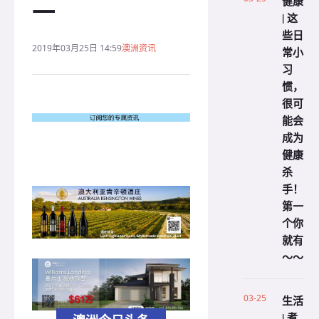
健康
一
| 这
些日
2019年03月25日 14:59
澳洲资讯
常小
习
惯，
很可
能会
成为
健康
杀
手！
第一
个你
就有
～～
03-25
生活
| 煮