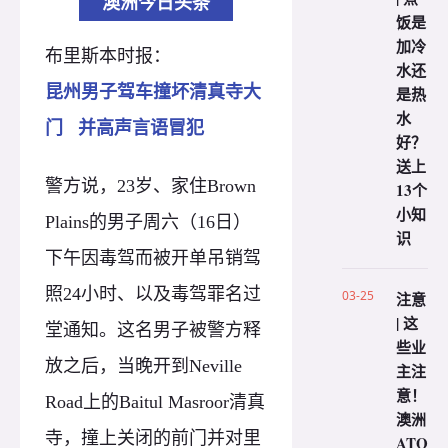
澳洲今日头条
饭是
加冷
布里斯本时报：
水还
昆州男子驾车撞坏清真寺大
是热
水
门 并高声言语冒犯
好？
送上
警方说，23岁、家住Brown
13个
小知
Plains的男子周六（16日）
识
下午因毒驾而被开单吊销驾
照24小时、以及毒驾罪名过
03-25
注意
| 这
堂通知。这名男子被警方释
些业
放之后，当晚开到Neville
主注
意！
Road上的Baitul Masroor清真
澳洲
寺，撞上关闭的前门并对里
ATO