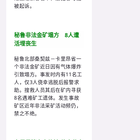
被起诉。
秘鲁非法金矿塌方 8人遭
活埋丧生
秘鲁北部桑契兹－卡里昂省一
个非法金矿近日因有气体爆炸
引致塌方。事发时内有11名工
人，仅3人侥幸逃脱后报警求
助。搜救人员其后在矿内寻获
8名遇难矿工遗体。发生事故
矿区近年非法采矿活动频仍，
禁之不绝。