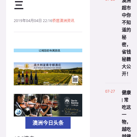
澳洲
三
超市
中你
2019年04月04日 22:16
侨居澳洲资讯
不知
道的
秘
密，
省钱
秘籍
大公
开！
07-27
健康
| 常
吃这
一
物，
澳洲今日头条
越吃
越健