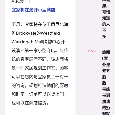
ABC澳广：
康，
宜家将在澳开小型商店
可惜
知道
下月，宜家将在位于悉尼北海
的人
不
滩Brookvale的Westfield
多！
Warringah Mall购物中心开
设澳洲第一家小型商店。与传
07-27
趣闻
| 意
统的宜家展厅不同，该店面将
外迎
是一间家居规划工作室，顾客
来五
可以在店内与宜家员工一对一
胞
胎！
的咨询，规划打造他们的厨房
带娃
和卧室。订单可以送货上门，
带到
崩溃
也可以在商店提货。
的奶
爸就