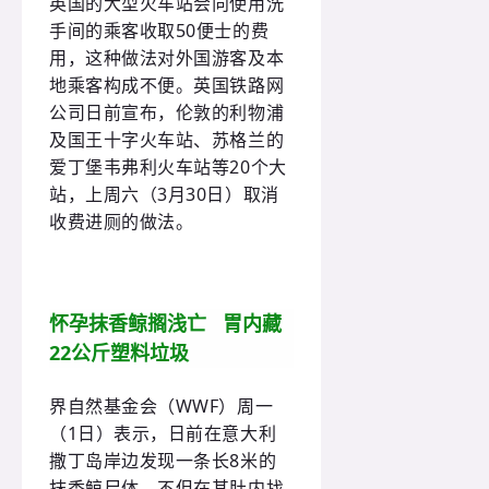
英国的大型火车站会向使用洗
手间的乘客收取50便士的费
用，这种做法对外国游客及本
地乘客构成不便。英国铁路网
公司日前宣布，伦敦的利物浦
及国王十字火车站、苏格兰的
爱丁堡韦弗利火车站等20个大
站，上周六（3月30日）取消
收费进厕的做法。
怀孕抹香鲸搁浅亡 胃内藏
22公斤塑料垃圾
界自然基金会（WWF）周一
（1日）表示，日前在意大利
撒丁岛岸边发现一条长8米的
抹香鲸尸体，不但在其肚内找