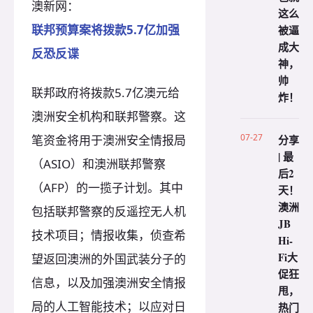
澳新网：
这么
联邦预算案将拨款5.7亿加强
被逼
成大
反恐反谍
神，
帅
联邦政府将拨款5.7亿澳元给
炸！
澳洲安全机构和联邦警察。这
07-27
分享
笔资金将用于澳洲安全情报局
| 最
（ASIO）和澳洲联邦警察
后2
（AFP）的一揽子计划。其中
天！
澳洲
包括联邦警察的反遥控无人机
JB
技术项目；情报收集，侦查希
Hi-
Fi大
望返回澳洲的外国武装分子的
促狂
信息，以及加强澳洲安全情报
甩，
局的人工智能技术；以应对日
热门