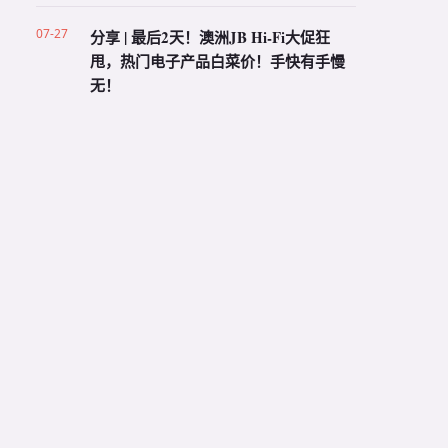
07-27
分享 | 最后2天！澳洲JB Hi-Fi大促狂
甩，热门电子产品白菜价！手快有手慢
无！