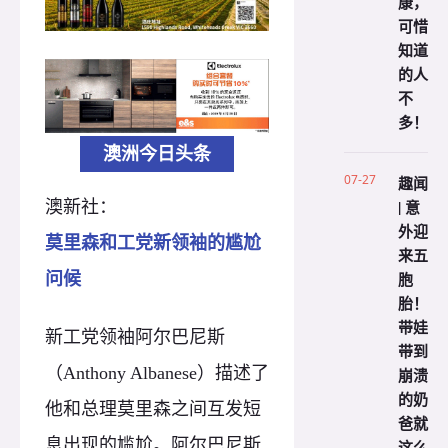
康，
可惜
知道
的人
不
多！
澳洲今日头条
07-27
趣闻
| 意
澳新社：
外迎
莫里森和工党新领袖的尴尬
来五
胞
问候
胎！
带娃
新工党领袖阿尔巴尼斯
带到
（Anthony Albanese）描述了
崩溃
的奶
他和总理莫里森之间互发短
爸就
息出现的尴尬。阿尔巴尼斯
这么