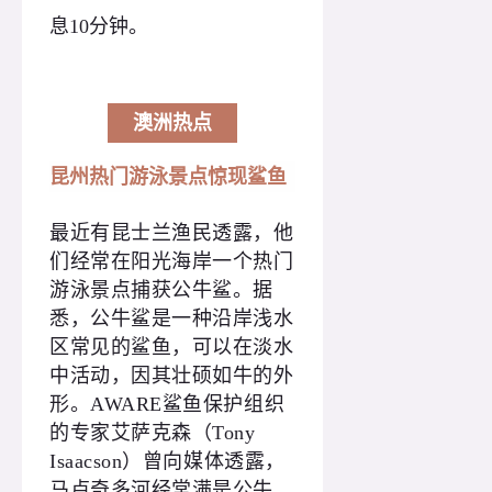
息10分钟。
澳洲热点
昆州热门游泳景点惊现鲨鱼
最近有昆士兰渔民透露，他
们经常在阳光海岸一个热门
游泳景点捕获公牛鲨。据
悉，公牛鲨是一种沿岸浅水
区常见的鲨鱼，可以在淡水
中活动，因其壮硕如牛的外
形。AWARE鲨鱼保护组织
的专家艾萨克森（Tony
Isaacson）曾向媒体透露，
马卢奇多河经常满是公牛