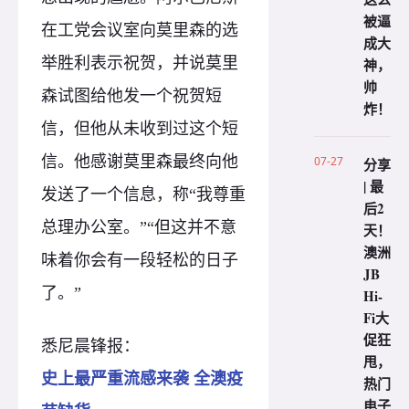
被逼
在工党会议室向莫里森的选
成大
举胜利表示祝贺，并说莫里
神，
帅
森试图给他发一个祝贺短
炸！
信，但他从未收到过这个短
信。他感谢莫里森最终向他
07-27
分享
| 最
发送了一个信息，称“我尊重
后2
总理办公室。”“但这并不意
天！
澳洲
味着你会有一段轻松的日子
JB
了。”
Hi-
Fi大
促狂
悉尼晨锋报：
甩，
史上最严重流感来袭 全澳疫
热门
电子