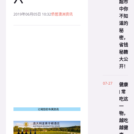
超市
中你
2019年06月05日 10:32
侨居澳洲资讯
不知
道的
秘
密，
省钱
秘籍
大公
开！
07-27
健康
| 常
吃这
一
物，
越吃
越健