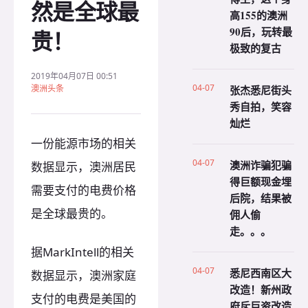
然是全球最
高155的澳洲
90后，玩转最
贵！
极致的复古
2019年04月07日 00:51
04-07
澳洲头条
张杰悉尼街头
秀自拍，笑容
灿烂
一份能源市场的相关
04-07
澳洲诈骗犯骗
数据显示，澳洲居民
得巨额现金埋
需要支付的电费价格
后院，结果被
是全球最贵的。
佣人偷
走。。。
据MarkIntell的相关
04-07
悉尼西南区大
数据显示，澳洲家庭
改造！新州政
支付的电费是美国的
府斥巨资改造