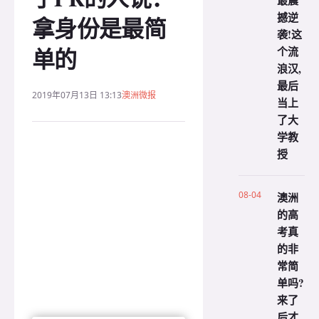
最震
撼逆
拿身份是最简
袭!这
单的
个流
浪汉,
最后
2019年07月13日 13:13
澳洲微报
当上
了大
学教
授
08-04
澳洲
的高
考真
的非
常简
单吗?
来了
后才