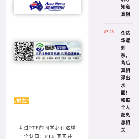
知道
真相
07-28
任达
华遭
刺
杀，
背后
真相
浮出
水
面！
和每
//前言//
个人
都息
息相
考过PTE的同学都有这样
关
一个认知：PTE 其实并