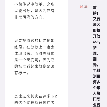
不像传说中简单，之所
07-28
重
以能出分，是因为它有
磅！
非常明确的方向。
又有
地区
即将
开放
只要按照它的标准勤加
489，
护
练习，在分数上一定会
理，
体现出来。而雅思就像
翻
是一个无底洞，因为它
译，
的标准看起来就像是没
工料
有标准。
测量
师多
个华
人热
类比过来其实在追求 PR
门职
的这个过程就很像在考
业皆