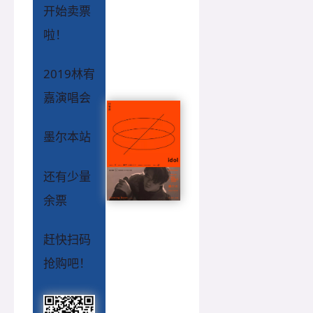
开始卖票
啦！
2019林宥
嘉演唱会
墨尔本站
还有少量
余票
赶快扫码
抢购吧！