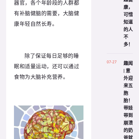
器官，各个年龄段的人群都
康，
有补脑健脑的需要，大脑健
可惜
知道
康年轻自然长寿。
的人
不
多！
除了保证每日足够的睡
07-27
趣闻
眠和适量运动，还可以通过
| 意
食物为大脑补充营养。
外迎
来五
胞
胎！
带娃
带到
崩溃
的奶
爸就