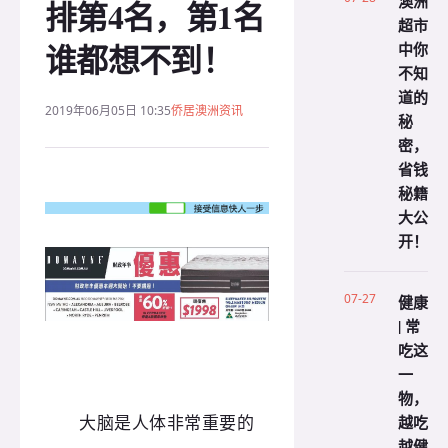
澳洲
排第4名，第1名
超市
谁都想不到！
中你
不知
道的
2019年06月05日 10:35
侨居澳洲资讯
秘
密，
省钱
秘籍
大公
开！
07-27
健康
| 常
吃这
一
物，
越吃
大脑是人体非常重要的
越健