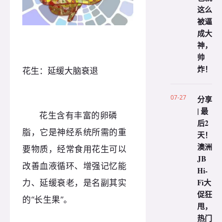
这么
被逼
成大
神，
帅
炸！
花生：延缓大脑衰退
07-27
分享
| 最
花生含有丰富的卵磷
后2
脂，它是神经系统所需的重
天！
澳洲
要物质，
经常食用花生可以
JB
改善血液循环、增强记忆能
Hi-
Fi大
力、延缓衰老，是名副其实
促狂
的“长生果”。
甩，
热门