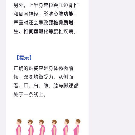
另外，上半身耷拉会压迫脊椎
和周围神经，影响
心肺功能
，
严重时还会导致
颈椎骨质增
生、椎间盘退化
等腰椎疾病。
【
】
提示
正确的站姿应是身体微微前
倾，双脚均衡受力，从侧面
看，耳、肩、髋、膝与脚踝都
处于一条线上。