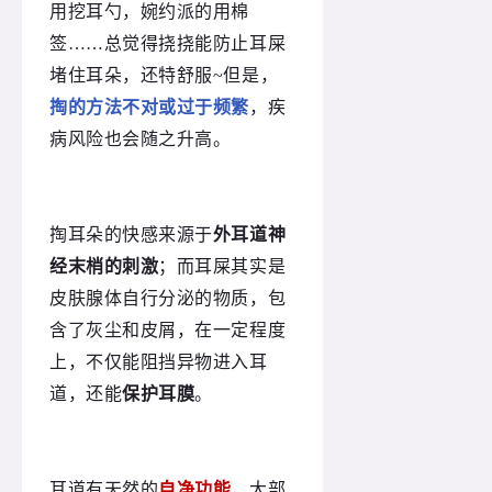
用挖耳勺，婉约派的用棉
签……总觉得挠挠能防止耳屎
堵住耳朵，还特舒服~但是，
掏的方法不对或过于频繁
，疾
病风险也会随之升高。
掏耳朵的快感来源于
外耳道神
经末梢的刺激
；而耳屎其实是
皮肤腺体自行分泌的物质，包
含了灰尘和皮屑，在一定程度
上，不仅能阻挡异物进入耳
道，还能
保护耳膜
。
耳道有天然的
自净功能
，大部