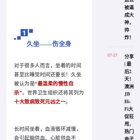
被逼
成大
神，
帅
1
炸！
久坐——伤全身
07-27
分享
| 最
对于很多人而言，坐着的时间
后2
甚至比睡觉时间还要长！久坐
天！
被认为是
“最
温柔的慢性自
澳洲
杀”
，世界卫生组织还将其列为
JB
Hi-
十大致病致死元凶之一
。
Fi大
促狂
甩，
长时间坐着，血液循环减慢，
热门
电子
会引起脑供血、心脏供血不