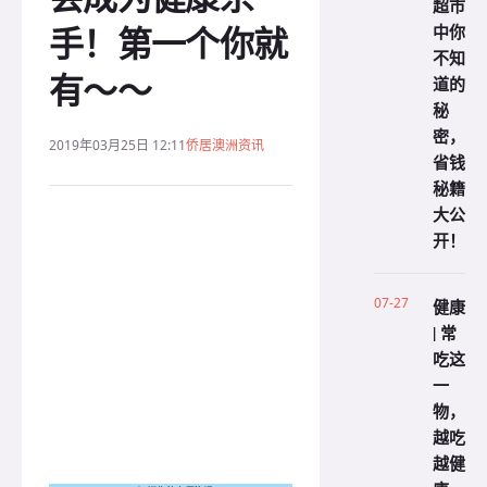
超市
手！第一个你就
中你
不知
有～～
道的
秘
密，
2019年03月25日 12:11
侨居澳洲资讯
省钱
秘籍
大公
开！
07-27
健康
| 常
吃这
一
物，
越吃
越健