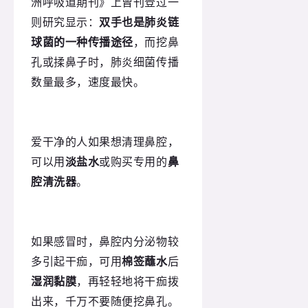
洲呼吸道期刊》上曾刊登过一
则研究显示：
双手也是肺炎链
球菌的一种传播途径
，而挖鼻
孔或揉鼻子时，肺炎细菌传播
数量最多，速度最快。
爱干净的人如果想清理鼻腔，
可以用
淡盐水
或购买专用的
鼻
腔清洗器
。
如果感冒时，鼻腔内分泌物较
多引起干痂，可用
棉签蘸水
后
湿润黏膜
，再轻轻地将干痂拨
出来，千万不要随便挖鼻孔。