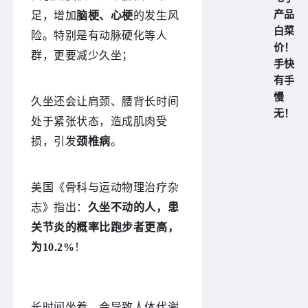
产品
足，增加
脑梗、心梗
的发生风
白菜
险。特别是有动脉硬化等人
价！
群，更要减少久坐；
手快
有手
慢
久坐还会让肩颈、腰背长时间
无！
处于紧张状态，造成肌肉受
损，引发
颈椎病
。
美国《骨科与运动物理治疗杂
志》指出：
久坐不动的人，患
关节炎的概率比跑步者更高，
为10.2%
！
长时间坐着，会导致人体代谢