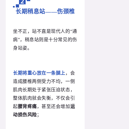
2
长期稍息站——伤颈椎
坐不正，站不直是现代人的“通
病”，稍息站则是十分常见的伤
身站姿。
长期将重心放在一条腿上
，会
造成腰椎两侧受力不均，一侧
肌肉长期处于紧张压迫状态，
整体肌肉就会失衡，不仅会引
起
腰背疼痛
，甚至还会增加
运
动损伤风险
；