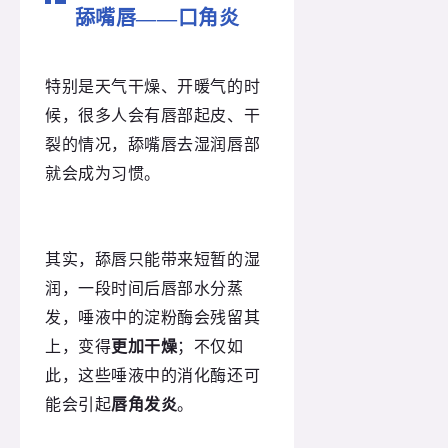
舔嘴唇——口角炎
特别是天气干燥、开暖气的时
候，很多人会有唇部起皮、干
裂的情况，舔嘴唇去湿润唇部
就会成为习惯。
其实，舔唇只能带来短暂的湿
润，一段时间后唇部水分蒸
发，唾液中的淀粉酶会残留其
上，变得
更加干燥
；不仅如
此，这些唾液中的消化酶还可
能会引起
唇角发炎
。