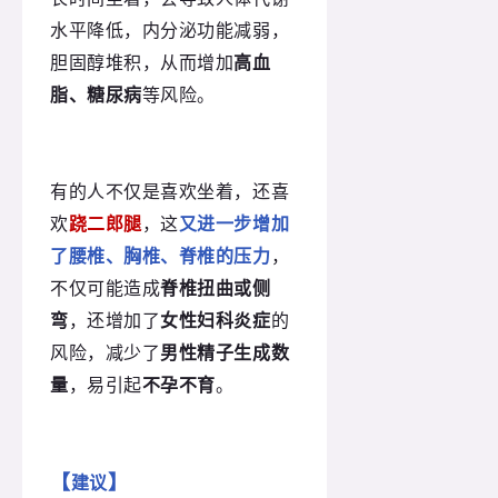
水平降低，内分泌功能减弱，
胆固醇堆积，从而增加
高血
脂、糖尿病
等风险。
有的人不仅是喜欢坐着，还喜
欢
跷二郎腿
，这
又进一步增加
了腰椎、胸椎、脊椎的压力
，
不仅可能造成
脊椎扭曲或侧
弯
，还增加了
女性妇科炎症
的
风险，减少了
男性精子生成数
量
，易引起
不孕不育
。
【
】
建议