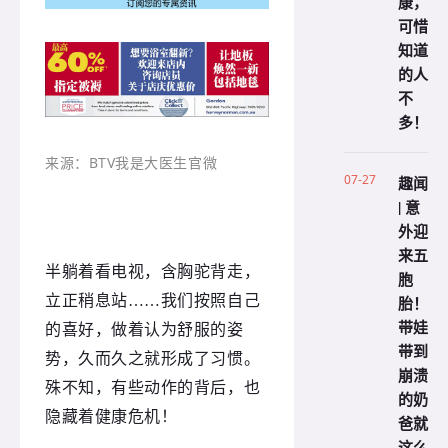
康，
可惜
知道
的人
不
多！
来源：BTV我是大医生官微
07-27
趣闻
| 意
外迎
来五
半躺着看电视，含胸驼背走，
胞
立正稍息站……我们按照自己
胎！
带娃
的喜好，做着认为舒服的姿
带到
势，久而久之就形成了习惯。
崩溃
殊不知，有些动作的背后，也
的奶
隐藏着健康危机！
爸就
这么