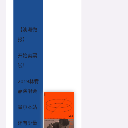
【澳洲微
报】
开始卖票
啦！
2019林宥
嘉演唱会
墨尔本站
还有少量