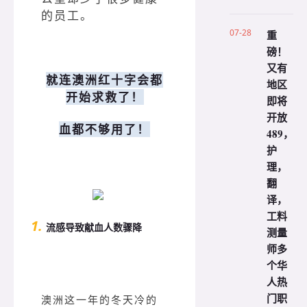
的员工。
07-28
重
磅！
又有
就连澳洲红十字会都
地区
开始求救了！
即将
开放
血都不够用了！
489，
护
理，
翻
译，
工料
1.
流感导致献血人数骤降
测量
师多
个华
人热
门职
澳洲这一年的冬天冷的