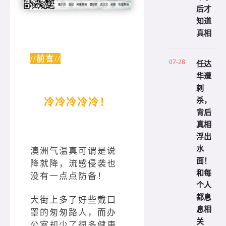
后才
知道
真相
//前言//
07-28
任达
华遭
刺
杀，
冷冷冷冷冷！
背后
真相
浮出
水
澳洲气温真可谓是说
面！
降就降，流感侵袭也
和每
没有一点点防备！
个人
都息
大街上多了好些戴口
息相
罩的匆匆路人，而办
关
公室却少了很多健康