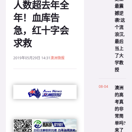
人数超去年全
最震
撼逆
年！血库告
袭!这
急，红十字会
个流
浪汉,
求救
最后
当上
了大
2019年05月29日 14:31
澳洲微报
学教
授
08-04
澳洲
的高
考真
的非
常简
单吗?
来了