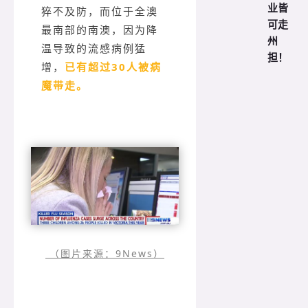
业皆
猝不及防，而位于全澳
可走
最南部的南澳，因为降
州
温导致的流感病例猛
担！
已有超过30人被病
增，
魔带走。
（图片来源：9News）