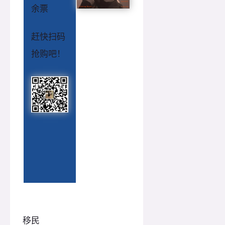
余票
赶快扫码
抢购吧！
移民