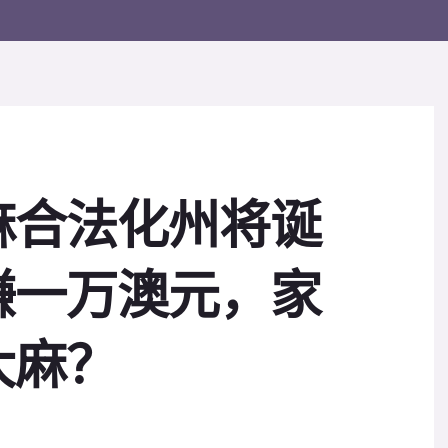
麻合法化州将诞
赚一万澳元，家
大麻？