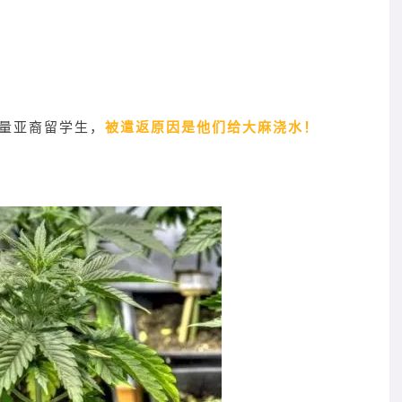
量亚裔留学生，
被遣返原因是他们给大麻浇水！