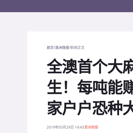
/
/
首页
澳洲微报
新闻正文
全澳首个大
生！每吨能
家户户恐种
2019年05月29日 14:43
澳洲微报