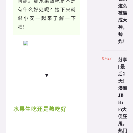
问题。那水果熟吃是不是
这么
有什么好处呢？接下来就
被逼
跟小安一起来了解一下
成大
吧！
神，
帅
炸！
07-27
分享
| 最
后2
▼
天！
澳洲
JB
Hi-
水果生吃还是熟吃好
Fi大
促狂
甩，
热门