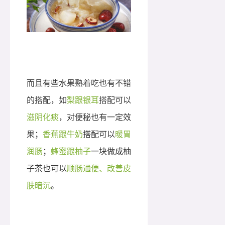
而且有些水果熟着吃也有不错
的搭配，如
梨跟银耳
搭配可以
滋阴化痰
，对便秘也有一定效
果；
香蕉跟牛奶
搭配可以
暖胃
润肠
；
蜂蜜跟柚子
一块做成柚
子茶也可以
顺肠通便、改善皮
肤暗沉
。