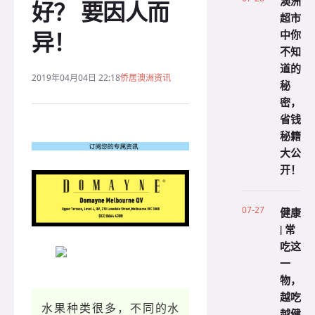
澳洲
好？ 要因人而
超市
异！
中你
不知
道的
2019年04月04日 22:18
侨居澳洲资讯
秘
密，
省钱
秘籍
大公
开！
07-27
健康
| 常
吃这
一
物，
越吃
水果种类很多，不同的水
越健