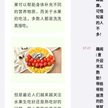
果可以帮助身体补充不同
康，
可惜
的营养物质，而关于水果
知道
的吃法，多数人都是洗洗
的人
直接吃。
不
多！
07-27
趣闻
| 意
外迎
来五
胞
胎！
带娃
带到
但是最近人们越来越关注
崩溃
的奶
水果生吃好还是熟吃好的
爸就