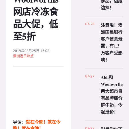
侈品，边跑
边掉！
网店冷冻食
品大促，低
07-28
注意啦！澳
洲国民银行
至5折
客户信息泄
露，有1.3
2019年03月25日 15:02
万客户受影
澳洲近日热点
响！
07-27
Aldi和
Woolworths
两大超市自
有品牌廉价
鲜牛奶，今
起涨价！
导语：
就在今晚！就在今
晚！就在今晚！
07-27