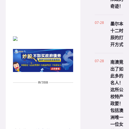
奇迹！
07-28
墨尔本
十二时
辰的打
开方式
07-28
南澳竟
出了如
此多的
名人！
这所公
校特产
政要！
包括澳
洲唯一
一位女