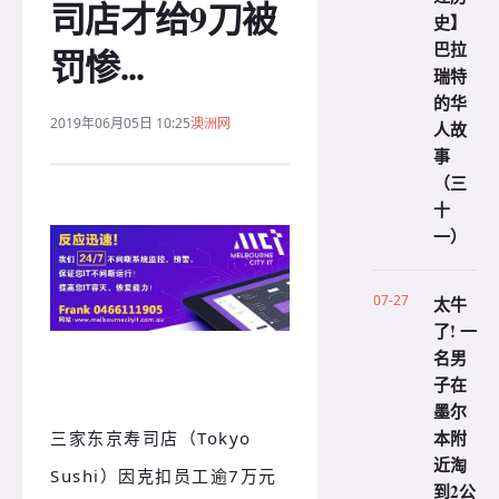
司店才给9刀被
史】
巴拉
罚惨...
瑞特
的华
2019年06月05日 10:25
澳洲网
人故
事
（三
十
一）
07-27
太牛
了! 一
名男
子在
墨尔
本附
三家东京寿司店（Tokyo
近淘
Sushi）因克扣员工逾7万元
到2公