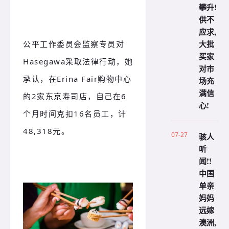
攀升!
供不
应求,
大批
公平工作委员会监察专员对
买家
Hasegawa采取法律行动，她
对市
承认，在Erina Fair购物中心
场充
满信
的2家东京寿司店，自己在6
心!
个月时间克扣16名员工，计
48,318元。
07-27
骇人
听
闻!!
中国
单亲
妈妈
远嫁
澳洲,