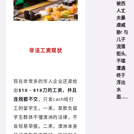
被西
人丈
夫暴
虐威
胁! 与
儿子
流落
非法工资现状
街头,
不堪
遭遇
终于
现在非常多的华人企业还是给
浮出
水
出
$10 - $18刀的工资，并且
面......
连税都不交
，只发cash给打
工的留学生。一来，是欺负留
学生群体不懂澳洲的法律，不
会轻易举报。二来，澳洲本身