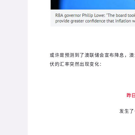
或许是预测到了澳联储会宣布降息，澳
伏的汇率突然出现变化：
昨日
发生了