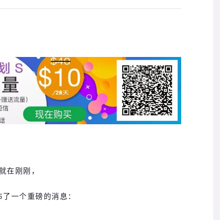
就在刚刚，
布了一个重磅的消息：