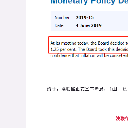
终于，澳联储正式宣布降息，而且，还
澳联