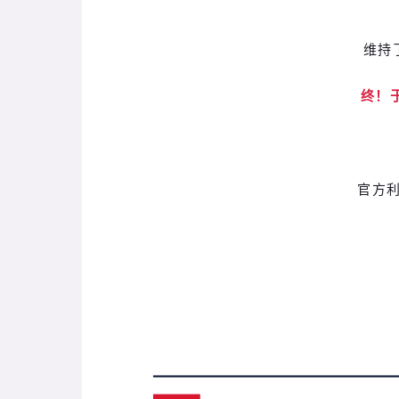
维持
终！
官方利