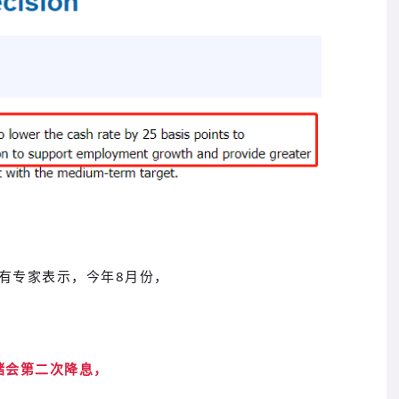
有专家表示，今年8月份，
储会第二次降息，