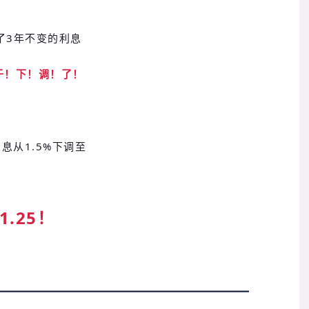
了3年不变的利息
于！下！调！了！
息从1.5%下调至
1.25！