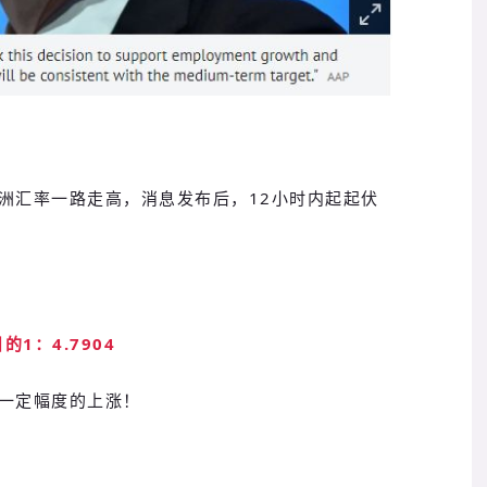
洲汇率一路走高，消息发布后，12小时内起起伏
的1：4.7904
一定幅度的上涨！