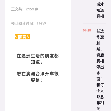
后才
：2159字
正文共
知道
真相
预计阅读时间：6分钟
07-28
任达
//前言//
华遭
刺
杀，
背后
在澳洲生活的朋友都
真相
知道，
浮出
水
想在澳洲合法开车很
面！
容易：
和每
个人
都息
息相
关