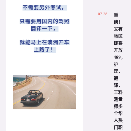
不需要另外考试，
07-28
重
只需要用国内的驾照
磅！
又有
翻译一下，
地区
就能马上在澳洲开车
即将
开放
上路了！
489，
护
理，
翻
译，
工料
测量
师多
个华
人热
门职