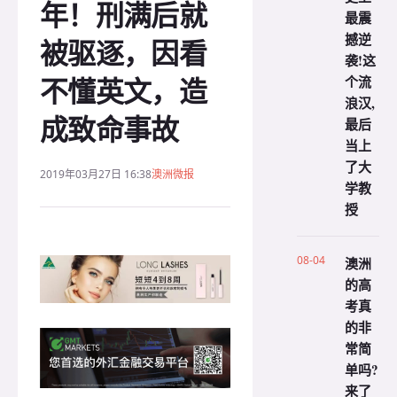
年！刑满后就
最震
撼逆
被驱逐，因看
袭!这
不懂英文，造
个流
浪汉,
成致命事故
最后
当上
了大
2019年03月27日 16:38
澳洲微报
学教
授
08-04
澳洲
的高
考真
的非
常简
单吗?
来了