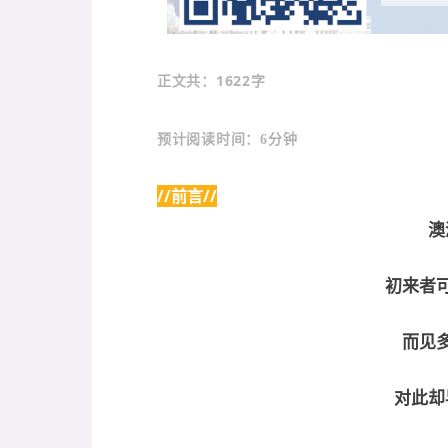
：1622字
正文共
预计阅读时间：6分钟
//前言//
澳
初来者
而见
对此却