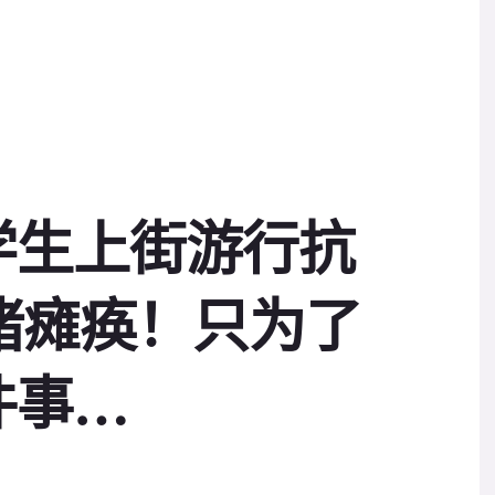
学生上街游行抗
堵瘫痪！只为了
件事…