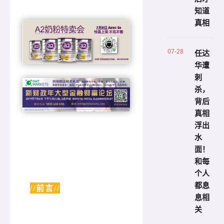
知道
真相
07-28
任达
华遭
刺
杀，
背后
真相
浮出
水
面！
和每
个人
都息
//前言//
息相
关