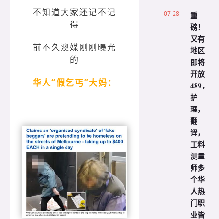
不知道大家还记不记
07-28
重
得
磅！
又有
前不久澳媒刚刚曝光
地区
的
即将
开放
华人“假乞丐”大妈：
489，
护
理，
翻
译，
工料
测量
师多
个华
人热
门职
业皆