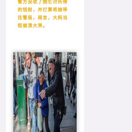
警方没收了她乞讨所得
的钱财，并打算将她带
往警局，闻言，大妈当
街崩溃大哭。