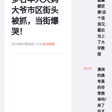
最震
撼逆
大爷市区街头
袭!这
被抓，当街爆
个流
浪汉,
哭！
最后
当上
了大
2019年07月08日 17:22
澳洲微报
学教
授
08-04
澳洲
的高
考真
的非
常简
单吗?
来了
后才