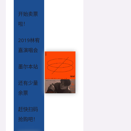
开始卖票
啦！
2019林宥
嘉演唱会
墨尔本站
还有少量
余票
赶快扫码
抢购吧！