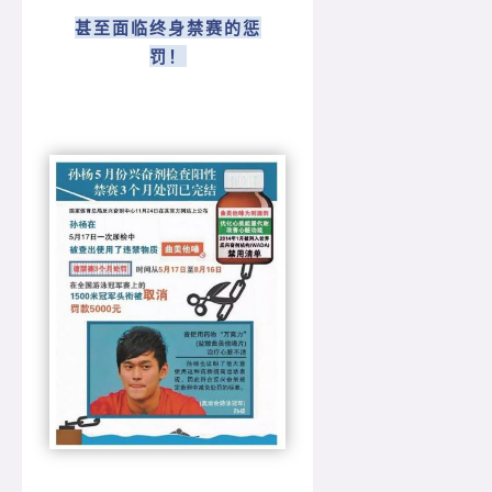
甚至面临终身禁赛的惩
罚！