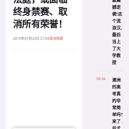
最震
撼逆
终身禁赛、取
袭!这
消所有荣誉！
个流
浪汉,
最后
2019年07月23日 21:54
澳洲微报
当上
了大
学教
授
08-04
澳洲
的高
考真
的非
常简
单吗?
来了
后才