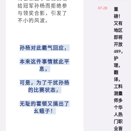
给冠军孙杨而拒绝参
07-28
重
与领奖合影，引发了
磅！
不小的风波。
又有
地区
即将
开放
孙杨对此霸气回应，
489，
护
本来这件事情就此平
理，
息，
翻
译，
可是，为了干扰孙杨
工料
的比赛状态，
测量
师多
无耻的霍顿又搞出了
个华
幺蛾子！
人热
门职
业皆