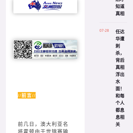
知道
真相
07-28
任达
华遭
刺
杀，
背后
真相
浮出
水
面！
和每
//前言//
个人
都息
息相
前几日，澳大利亚名
关
将霍顿由于世锦赛输