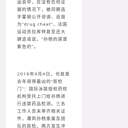
运会中，在没有任何证
据的情况下，被同期选
手霍顿公开诽谤、诋毁
为“drug cheat”，法国
运动员拉库特甚至还大
肆造谣说，“孙杨的尿是
紫色的”。
2018年9月4日，也就是
去年闹得最凶的“拒检
门”：国际泳联授权药检
机构受托上门给孙杨进
行违禁药品检测。三名
工作人员未带齐相关证
件，遭到孙杨家属及团
队的拒检。两方发生冲