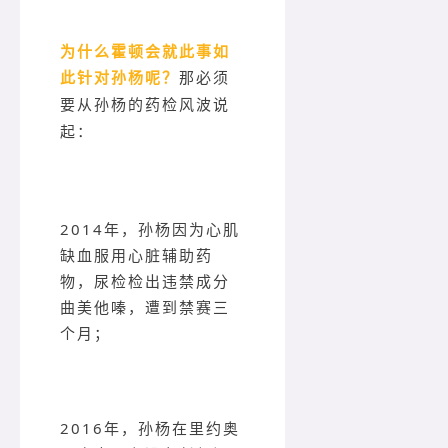
为什么霍顿会就此事如
此针对孙杨呢？
那必须
要从孙杨的药检风波说
起：
2014年，孙杨因为心肌
缺血服用心脏辅助药
物，尿检检出违禁成分
曲美他嗪，遭到禁赛三
个月；
2016年，孙杨在里约奥