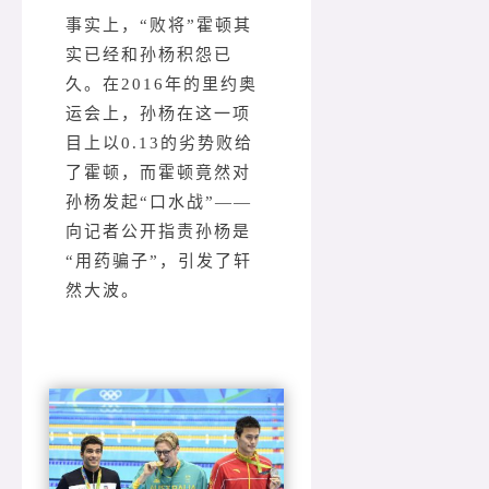
事实上，“败将”霍顿其
实已经和孙杨积怨已
久。在2016年的里约奥
运会上，孙杨在这一项
目上以0.13的劣势败给
了霍顿，而霍顿竟然对
孙杨发起“口水战”——
向记者公开指责孙杨是
“用药骗子”，引发了轩
然大波。