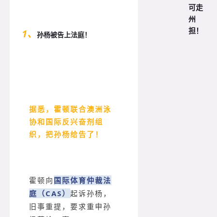
可走
州
担！
1、
孙杨被告上法庭！
据悉，霍顿联合澳洲泳
协和国际反兴奋剂组
织，把孙杨给告了！
国际体育仲裁法
霍顿向
庭（CAS）
起诉孙杨，
旧事重提，要求重申孙