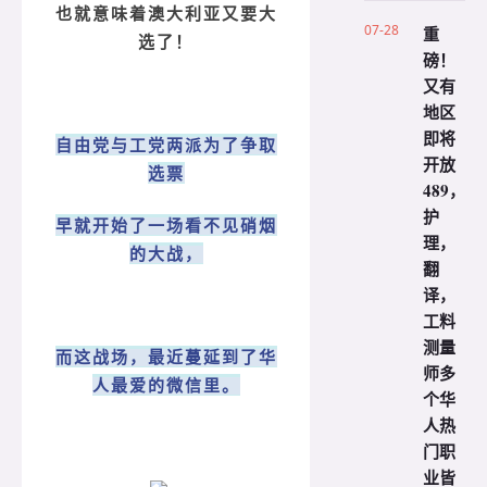
也就意味着澳大利亚又要大
07-28
重
选了！
磅！
又有
地区
即将
自由党与工党两派为了争取
开放
选票
489，
护
早就开始了一场看不见硝烟
理，
的大战，
翻
译，
工料
测量
而这战场，最近蔓延到了华
师多
人最爱的微信里。
个华
人热
门职
业皆