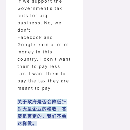
if we support the
Government’s tax
cuts for big
business. No, we
don't.
Facebook and
Google earn a lot of
money in this
country. I don't want
them to pay less
tax. I want them to
pay the tax they are
meant to pay.
关于政府是否会降低针
对大型企业的税收，答
案是否定的，我们不会
这样做。