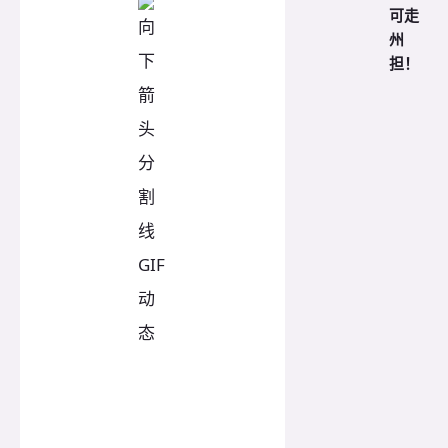
可走
州
担！