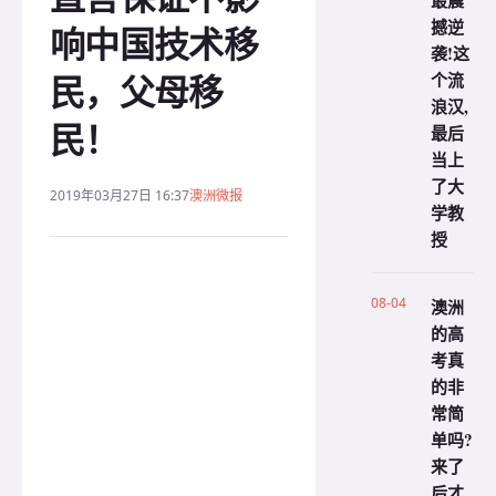
最震
撼逆
响中国技术移
袭!这
民，父母移
个流
浪汉,
民！
最后
当上
了大
2019年03月27日 16:37
澳洲微报
学教
授
08-04
澳洲
的高
考真
的非
常简
单吗?
来了
后才