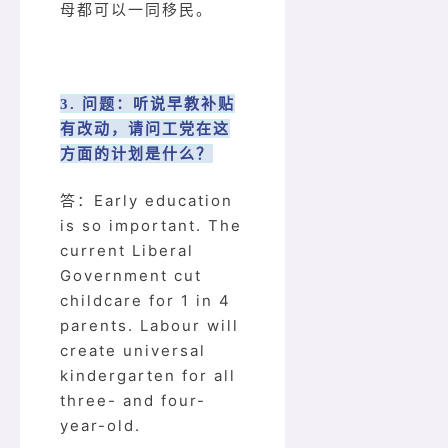
母都可以一同移民。
3. 问题：听说早教补贴
有改动，请问工党在这
方面的计划是什么？
答：Early education
is so important. The
current Liberal
Government cut
childcare for 1 in 4
parents. Labour will
create universal
kindergarten for all
three- and four-
year-old.