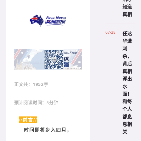
知道
真相
07-28
任达
华遭
刺
杀，
背后
真相
浮出
：1952字
正文共
水
面！
和每
预计阅读时间：5分钟
个人
都息
//前言//
息相
时间即将步入四月，
关