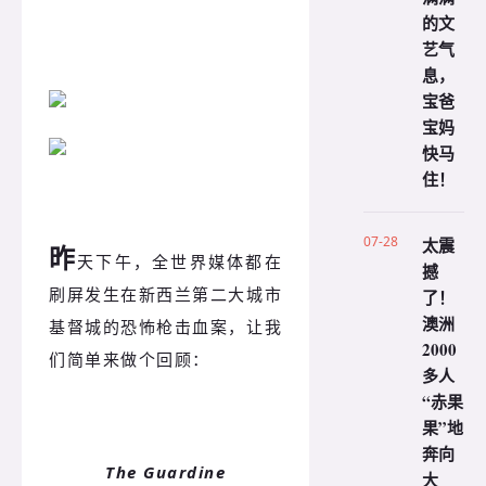
的文
艺气
息，
宝爸
宝妈
快马
住！
07-28
太震
昨
天下午，全世界媒体都在
撼
刷屏发生在新西兰第二大城市
了！
澳洲
基督城的恐怖枪击血案，让我
2000
们简单来做个回顾：
多人
“赤果
果”地
奔向
The Guardine
大