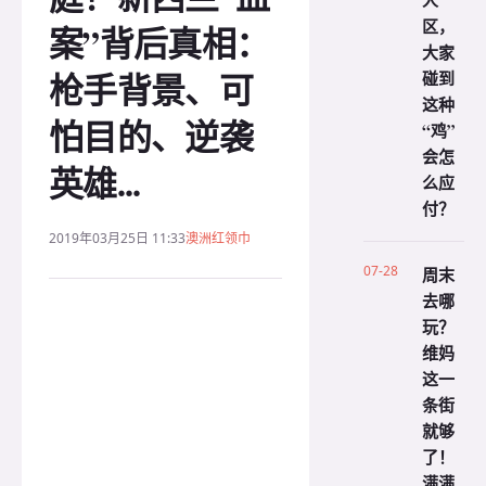
人
区，
案”背后真相：
大家
枪手背景、可
碰到
这种
怕目的、逆袭
“鸡”
会怎
英雄...
么应
付？
2019年03月25日 11:33
澳洲红领巾
07-28
周末
去哪
玩？
维妈
这一
条街
就够
了！
满满