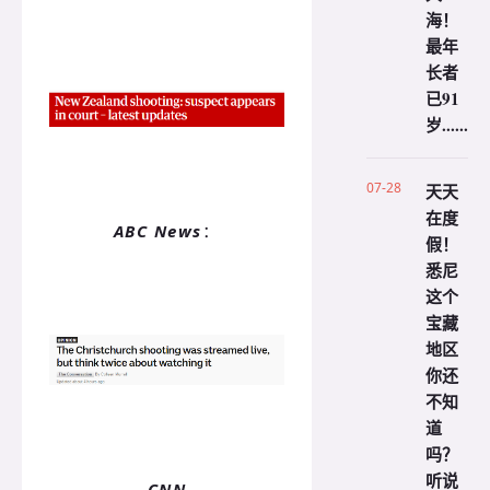
海！
最年
长者
已91
岁......
07-28
天天
在度
ABC News
：
假！
悉尼
这个
宝藏
地区
你还
不知
道
吗？
听说
CNN