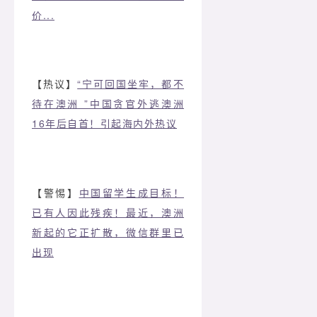
价...
【热议】
“宁可回国坐牢，都不
待在澳洲 ”中国贪官外逃澳洲
16年后自首！引起海内外热议
【警惕】
中国留学生成目标！
已有人因此残疾！最近，澳洲
新起的它正扩散，微信群里已
出现