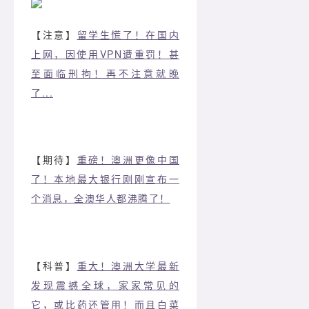
【注意】
留学生慌了！在国内
上网，因使用VPN遭重罚！甚
至面临刑拘！再不注意就晚
了...
【期待】
重磅！澳洲更像中国
了！本地最大银行刚刚宣布一
个消息，全澳华人都沸腾了！
【科普】
重大！澳洲大学最新
发现震撼全球，家家常见的
它，或比药还管用！而且白菜