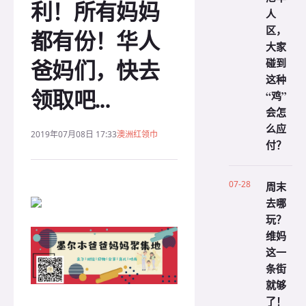
利！所有妈妈
人
区，
都有份！华人
大家
爸妈们，快去
碰到
这种
领取吧...
“鸡”
会怎
么应
2019年07月08日 17:33
澳洲红领巾
付？
07-28
周末
去哪
玩？
维妈
这一
条街
就够
了！