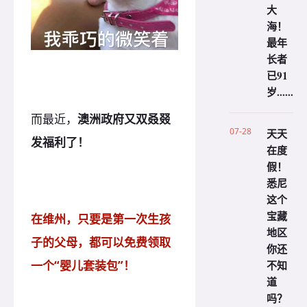
大
海！
最年
长者
已91
岁......
而最近，
澳洲政府又双叒叕
07-28
天天
发福利了！
在度
假！
悉尼
这个
宝藏
在维州，只要是第一次生孩
地区
子的父母，都可以免费领取
你还
不知
一个“婴儿套装包”！
道
吗？