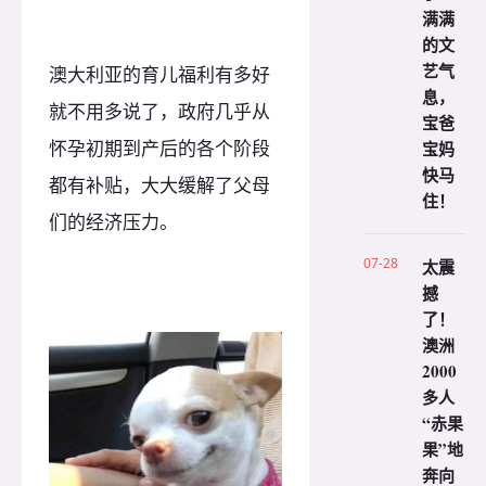
满满
的文
艺气
澳大利亚的育儿福利有多好
息，
就不用多说了，政府几乎从
宝爸
怀孕初期到产后的各个阶段
宝妈
快马
都有补贴，大大缓解了父母
住！
们的经济压力。
07-28
太震
撼
了！
澳洲
2000
多人
“赤果
果”地
奔向