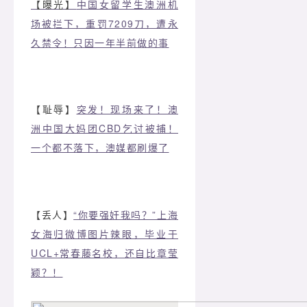
【曝光】
中国女留学生澳洲机
场被拦下，重罚7209刀，遭永
久禁令！只因一年半前做的事
【耻辱】
突发！现场来了！澳
洲中国大妈团CBD乞讨被捕！
一个都不落下，澳媒都刷爆了
【丢人】
“你要强奸我吗？”上海
女海归微博图片辣眼，毕业于
UCL+常春藤名校，还自比章莹
颖？！