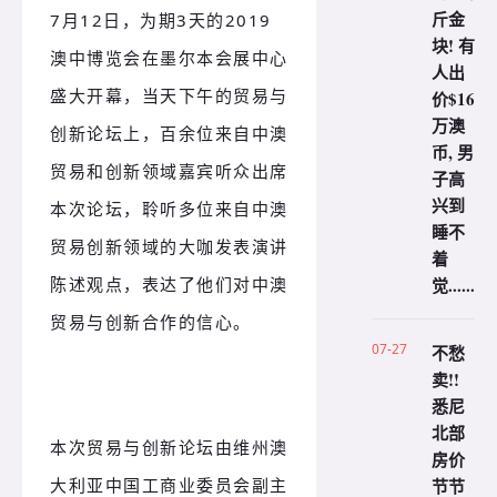
斤金
7月12日，为期3天的2019
块! 有
澳中博览会在墨尔本会展中心
人出
盛大开幕，当天下午的
贸易与
价$16
万澳
创新论坛上，百余位来自中澳
币, 男
贸易和创新领域嘉宾听众出席
子高
兴到
本次论坛，聆听多位来自中澳
睡不
贸易创新领域的大咖发表演讲
着
觉......
陈述观点，
表达了他们对中澳
贸易与创新合作的信心。
07-27
不愁
卖!!
悉尼
北部
本次贸易与创新论坛由维州澳
房价
大利亚中国工商业委员会副主
节节