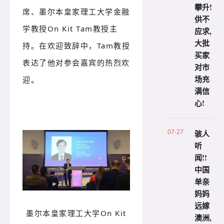
攀升!
席、墨尔本皇家理工大学金融
供不
学教授On Kit Tam教授主
应求,
大批
持。在欢迎致辞中，Tam教授
买家
表达了他对参会嘉宾的热烈欢
对市
场充
迎。
满信
心!
07-27
骇人
听
闻!!
中国
单亲
妈妈
远嫁
墨尔本皇家理工大学On Kit
澳洲,