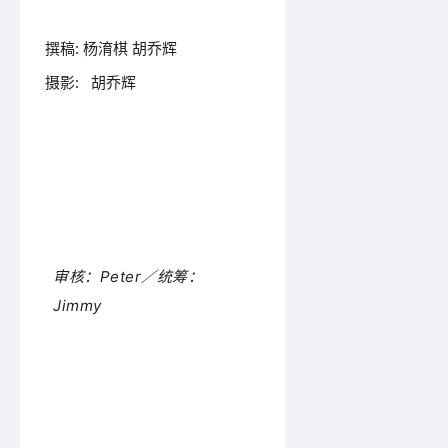
撰稿: 杨淯棋 胡乔辉
摄影: 胡乔辉
审核：Peter／统筹：
Jimmy