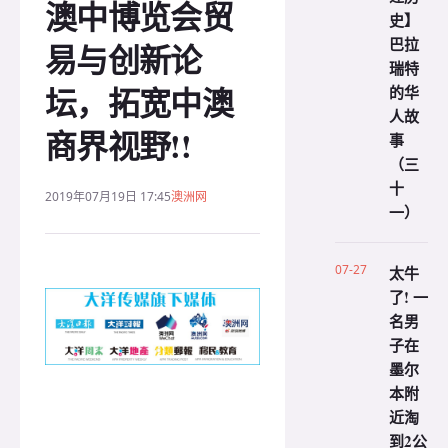
澳中博览会贸
史】
巴拉
易与创新论
瑞特
坛，拓宽中澳
的华
人故
商界视野!!
事
（三
十
2019年07月19日 17:45
澳洲网
一）
07-27
太牛
了! 一
名男
子在
墨尔
本附
近淘
到2公