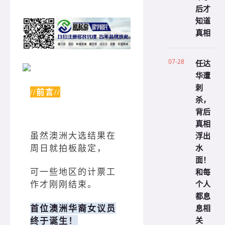
后才
知道
真相
07-28
任达
华遭
刺
//前言//
杀，
背后
真相
虽然澳洲大选结果在
浮出
水
周日就拍板敲定，
面！
可一些地区的计票工
和每
个人
作才刚刚结束。
都息
首位澳洲华裔女议员
息相
关
终于诞生！