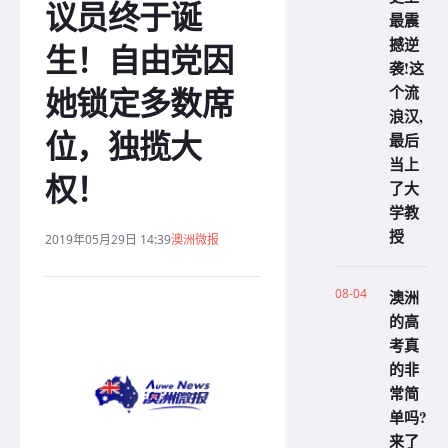
议员终于诞
最震
撼逆
生！自由党因
袭!这
她锁定多数席
个流
浪汉,
位，独揽大
最后
当上
权！
了大
学教
授
2019年05月29日 14:39
澳洲微报
08-04
澳洲
的高
考真
的非
常简
单吗?
来了