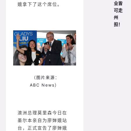
业皆
娥拿下了这个席位。
可走
州
担！
（图片来源：
ABC News）
澳洲总理莫里森今日在
墨尔本亲自
为廖婵娥
站
台，正式宣告了廖婵娥