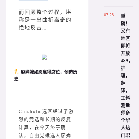
而回顾整个过程，堪
07-28
重
称是一出曲折离奇的
磅！
绝地反击…
又有
地区
即将
开放
489，
护
1.
廖婵娥如愿赢得席位，创造历
理，
史
翻
译，
工料
测量
Chisholm选区经过了激
师多
个华
烈的竞选和长期的反复
人热
计算，在今天终于确
门职
认，自由党候选人廖婵