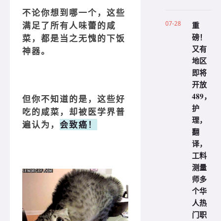
不论你想到哪一个，这些
07-28
重
满足了所有人味蕾的咸
磅！
菜，都是当之无愧的下饭
又有
神器。
地区
即将
开放
489，
但你不知道的是，这些好
护
吃的咸菜，却被医学界普
理，
遍认为，
会致癌！
翻
译，
工料
测量
师多
个华
人热
门职