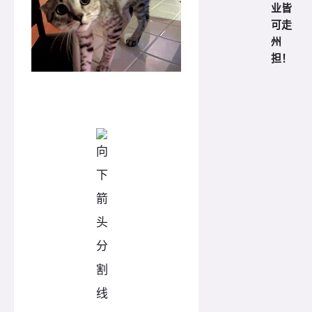
业皆
可走
州
担！