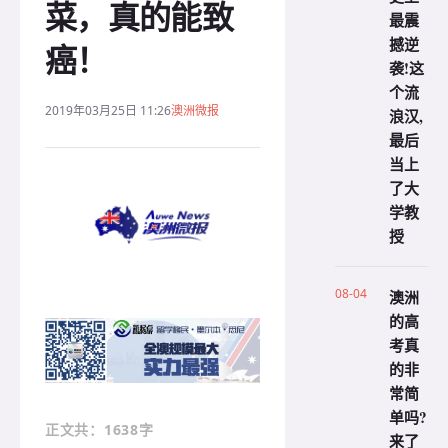
菜，真的能致
最震
撼逆
癌！
袭!这
个流
2019年03月25日 11:26
澳洲微报
浪汉,
最后
当上
了大
学教
授
08-04
澳洲
的高
考真
的非
常简
单吗?
：1638字
正文共
来了