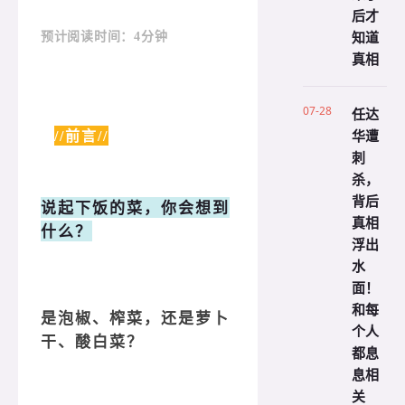
后才
知道
预计阅读时间：4分钟
真相
07-28
任达
华遭
//前言//
刺
杀，
背后
说起下饭的菜，你会想到
真相
什么？
浮出
水
面！
和每
是泡椒、榨菜，还是萝卜
个人
干、酸白菜？
都息
息相
关