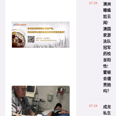
07-28
澳洲
曝尴
尬丑
闻!
澳国
家游
泳队
冠军
药检
呈阳
性!
霍顿
会谴
责她
吗？
07-28
成龙
私生