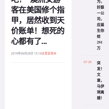
为，
客在美国修个指
好狠
一公
甲，居然收到天
司，
应届
价账单！想死的
生你
给
心都有了...
201
万
2019年06月28日 15:14
这里是澳洲
07-28
突
发！
文
章，
马伊
琍离
婚！