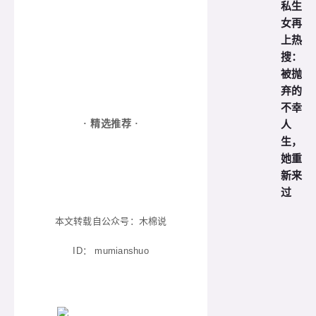
私生
女再
上热
搜：
被抛
弃的
不幸
人
· 精选推荐 ·
生，
她重
新来
过
本文转载自公众号：木棉说
ID：
mumianshuo