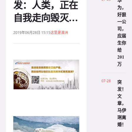
华
发：人类，正在
为，
自我走向毁灭…
好狠
一公
司，
2019年06月28日 15:15
这里是澳洲
应届
生你
给
201
万
07-28
突
发！
文
章，
马伊
琍离
婚！