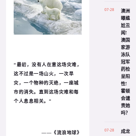
07-28
澳洲
曝尴
尬丑
闻!
澳国
家游
泳队
冠军
“最初，没有人在意这场灾难，
药检
这不过是一场山火，一次旱
呈阳
性!
灾，一个物种的灭绝，一座城
霍顿
市的消失。直到这场灾难和每
会谴
个人息息相关。”
责她
吗？
07-28
成龙
——《流浪地球》