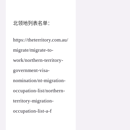
北领地列表名单：
https://theterritory.com.au/
migrate/migrate-to-
work/northern-territory-
government-visa-
nomination/nt-migration-
occupation-list/northern-
territory-migration-
occupation-list-a-f