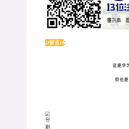
//前言//
：
这是华
但也是