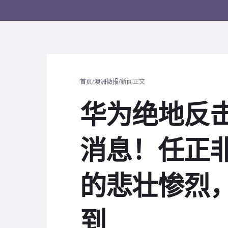
/
/
首页
澳洲微报
新闻正文
华为绝地反
消息！任正非
的悲壮惨烈
到