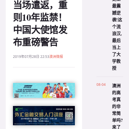
当场遣返，重
最震
撼逆
则10年监禁！
袭!这
中国大使馆发
个流
浪汉,
布重磅警告
最后
当上
了大
2019年07月28日 22:53
澳洲微报
学教
授
08-04
澳洲
的高
考真
的非
常简
单吗?
来了