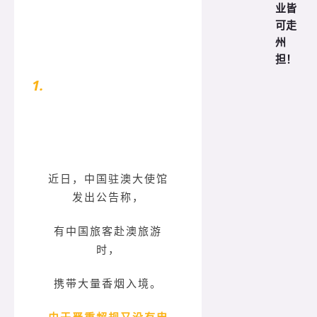
业皆
可走
州
担！
1.
来澳洲不注意这些，或被判监禁十
年
近日，中国驻澳大使馆
发出公告称，
有中国旅客赴澳旅游
时，
携带大量香烟入境。
由于严重超规又没有申