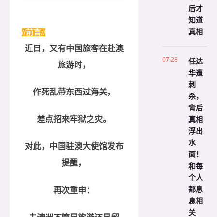
后才
知道
真相
//前言//
近日，又有中国旅客在赴澳
07-28
任达
旅游时，
华遭
刺
作死乱带东西过海关，
杀，
背后
差点招来牢狱之灾。
真相
浮出
水
对此，中国驻澳大使馆发布
面！
提醒，
和每
个人
都息
再次重申：
息相
关