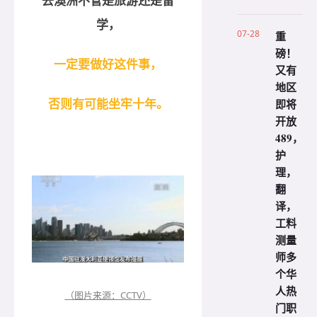
去澳洲不管是旅游还是留
学，
07-28
重
磅！
一定要做好这件事，
又有
地区
否则有可能坐牢十年。
即将
开放
489，
护
理，
翻
译，
工料
测量
师多
个华
人热
（图片来源：CCTV）
门职