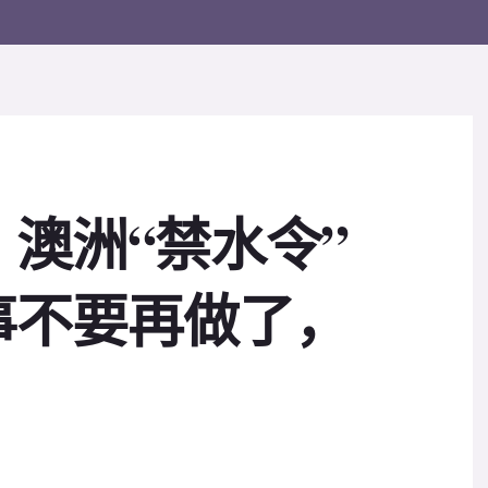
澳洲“禁水令”
事不要再做了，