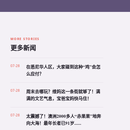
MORE STORIES
更多新闻
07-28
在悉尼华人区，大家碰到这种“鸡”会怎
么应付？
07-28
周末去哪玩？维妈这一条街就够了！满
满的文艺气息，宝爸宝妈快马住！
07-28
太震撼了！澳洲2000多人“赤果果”地奔
向大海！最年长者已91岁......