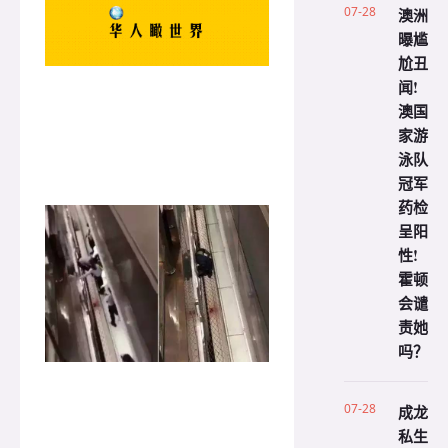
07-28
澳洲
曝尴
尬丑
闻!
澳国
家游
泳队
冠军
药检
呈阳
性!
霍顿
会谴
责她
吗？
07-28
成龙
私生