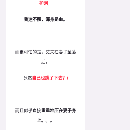
护网
，
昏迷不醒，浑身是血。
而更可怕的是，丈夫在妻子坠落
后，
竟然
自己也跳了下去？!
而且似乎直接
重重地压在妻子身
上。。。