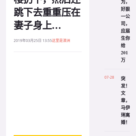
为，
跳下去重重压在
好狠
一公
妻子身上…
司，
应届
生你
2019年03月25日 13:55
这里是澳洲
给
201
万
07-28
突
发！
文
章，
马伊
琍离
婚！