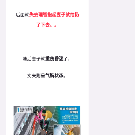
后面就
失去理智抱起妻子就给扔
了下去。。
随后妻子就
重伤昏迷
了，
丈夫则呈
气胸状态
。