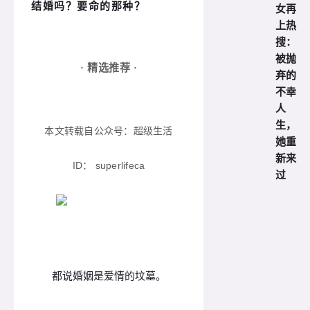
女再
结婚吗？要命的那种？
上热
搜：
被抛
· 精选推荐 ·
弃的
不幸
人
生，
本文转载自公众号：超级生活
她重
新来
ID：
superlifeca
过
都说婚姻是爱情的坟墓。