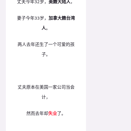
丈夫今年32岁，
美籍大陆人
，
妻子今年33岁，
加拿大籍台湾
人
。
两人去年还生了一个可爱的孩
子。
丈夫原本在美国一家公司当会
计，
然而去年却
失业
了。