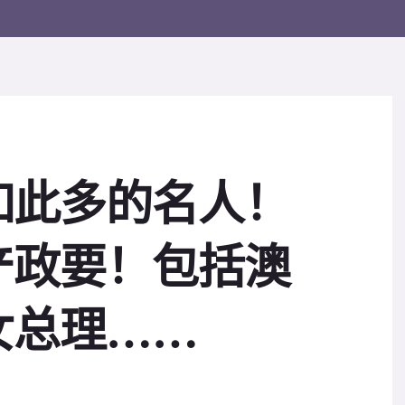
如此多的名人！
产政要！包括澳
女总理……