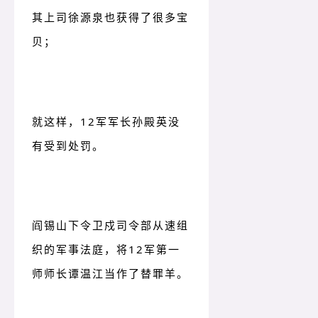
其上司徐源泉也获得了很多宝
贝；
就这样，12军军长孙殿英没
有受到处罚。
阎锡山下令卫戍司令部从速组
织的军事法庭，将12军第一
师师长谭温江当作了替罪羊。