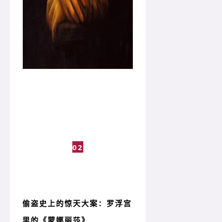
02
偷盗史上的惊天大案：罗浮宫
里的《蒙娜丽莎》