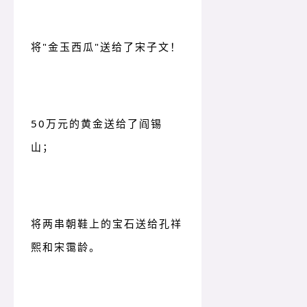
将"金玉西瓜"送给了宋子文！
50万元的黄金送给了阎锡
山；
将两串朝鞋上的宝石送给孔祥
熙和宋霭龄。