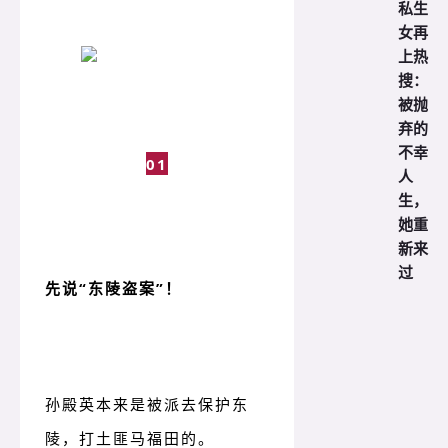
私生
女再
上热
搜：
被抛
弃的
不幸
01
人
生，
她重
新来
过
先说
“东陵盗案”
！
孙殿英本来是被派去保护东
陵，打土匪马福田的。