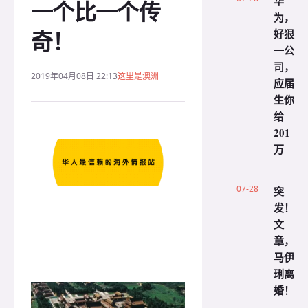
华
一个比一个传
为，
奇！
好狠
一公
司，
2019年04月08日 22:13
这里是澳洲
应届
生你
给
201
万
07-28
突
发！
文
章，
马伊
琍离
婚！