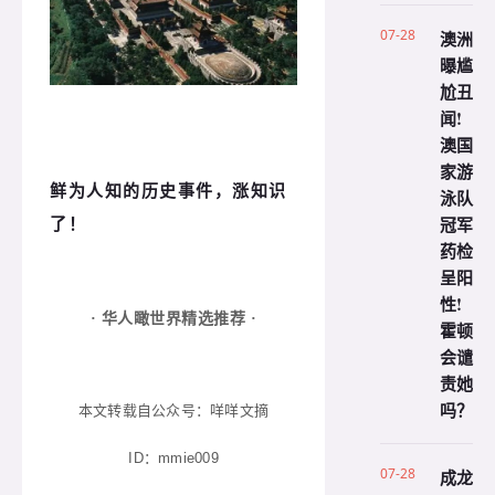
07-28
澳洲
曝尴
尬丑
闻!
澳国
家游
鲜为人知的历史事件，涨知识
泳队
冠军
了！
药检
呈阳
性!
· 华人瞰世界精选推荐 ·
霍顿
会谴
责她
吗？
本文转载自公众号：咩咩文摘
ID：
mmie009
07-28
成龙