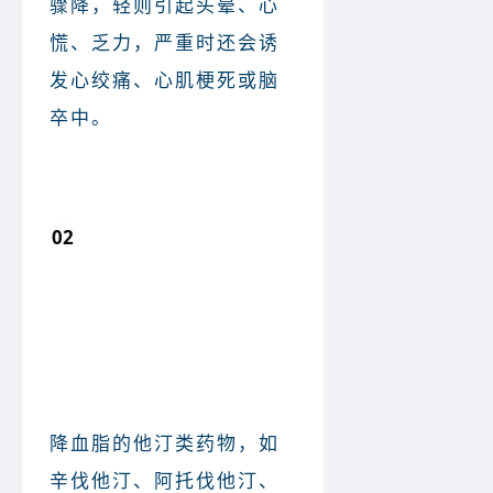
骤降，轻则引起头晕、心
慌、乏力，严重时还会诱
发心绞痛、心肌梗死或脑
卒中。
02
降脂药 +柚子：伤害肝脏和
肌肉
降血脂的他汀类药物，如
辛伐他汀、阿托伐他汀、