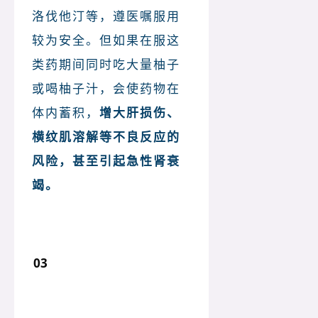
洛伐他汀等，遵医嘱服用
较为安全。但如果在服这
类药期间同时吃大量柚子
或喝柚子汁，会使药物在
体内蓄积，
增大肝损伤、
横纹肌溶解等不良反应的
风险，甚至引起急性肾衰
竭。
03
安眠药 +柚子：副作用