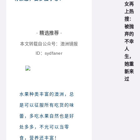
女再
上热
搜：
被抛
弃的
· 精选推荐 ·
不幸
本文转载自公众号：澳洲镜报
人
ID：sydfaner
生，
她重
新来
过
水果种类丰富的澳洲，总
是可以征服所有吃货的味
蕾，多吃水果自然也是好
处多多，不光可以当零
食，营养还丰
富！