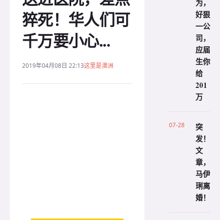
为，
猝死！华人们可
好狠
一公
千万要小心...
司，
应届
生你
2019年04月08日 22:13
这里是澳洲
给
201
万
07-28
突
发！
文
章，
马伊
琍离
婚！