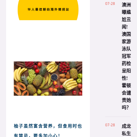
07-28
澳洲
曝尴
尬丑
闻!
澳国
家游
泳队
冠军
药检
呈阳
性!
霍顿
会谴
责她
吗？
07-28
成龙
柚子虽然富含营养，但食用时也
私生
有禁忌，要多加小心！