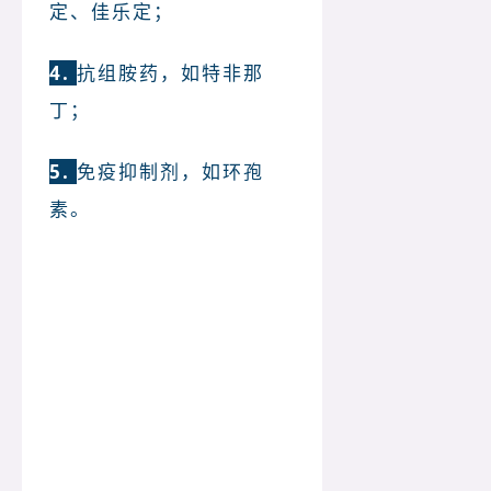
定、佳乐定；
4. 
抗组胺药，如特非那
丁；
5. 
免疫抑制剂，如环孢
素。
柚子富含营养，但食用时也有
禁忌，特别是患有慢性疾病的
中老年人，吃柚子更要多加小
心！