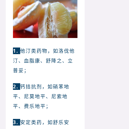
1.
他汀类药物，如洛伐他
汀、血脂康、舒降之、立
普妥；
2. 
钙拮抗剂，如硝苯地
平、尼莫地平、尼索地
平、费乐地平；
3. 
安定类药，如舒乐安