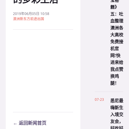
宝秘
籍》
五：吐
2019年06月05日 10:58
澳洲新东方前途出国
血整理
澳洲各
大高校
免费接
机官
网!快
进来给
我点赞
换鸡
腿！
07-23
悉尼最
嗨新生
入境交
友会，
← 返回新闻首页
好吃好