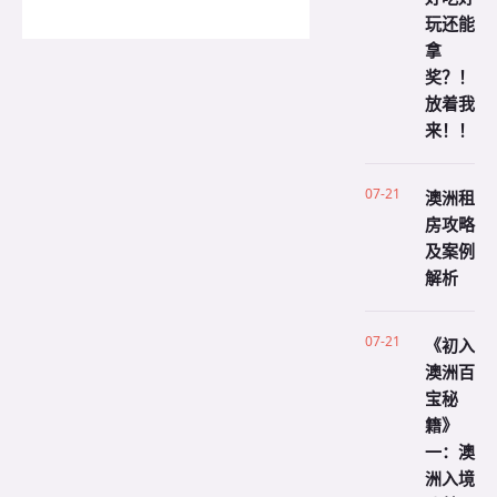
玩还能
拿
奖？！
放着我
来！！
07-21
澳洲租
房攻略
及案例
解析
07-21
《初入
澳洲百
宝秘
籍》
一：澳
洲入境