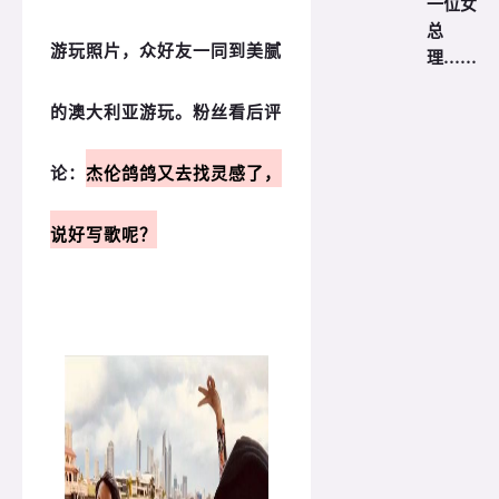
一位女
总
游玩照片，众好友一同到美腻
理……
的澳大利亚游玩。
粉丝看后评
论：
杰伦鸽鸽又去找灵感了，
说好写歌呢？