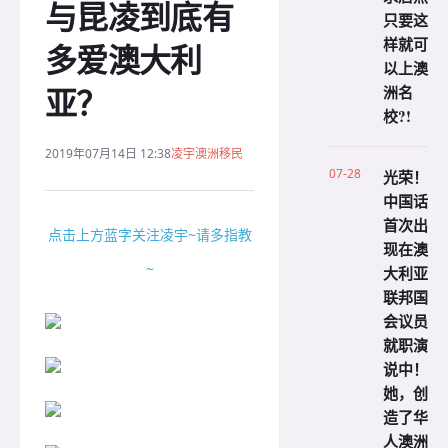
与昆凌到底有
只要这
样就可
多爱澳大利
以上澳
亚？
洲名
校?!
2019年07月14日 12:38
凌宇澳洲移民
07-28
光荣！
中国话
首次出
点击上方蓝字关注凌宇~请多指教
现在澳
~
大利亚
联邦国
会议员
就职演
说中！
她，创
造了华
人澳洲