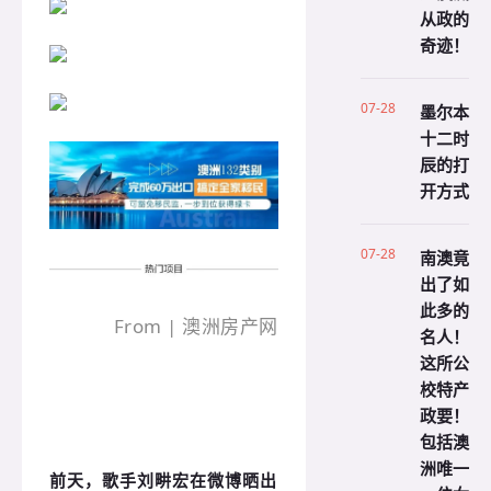
从政的
奇迹！
07-28
墨尔本
十二时
辰的打
开方式
07-28
南澳竟
出了如
此多的
From | 澳洲房产网
名人！
这所公
校特产
政要！
包括澳
洲唯一
前天，歌手刘畊宏在微博晒出