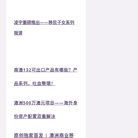
凌宇重磅推出——移民子女系列
报道
南澳132可出口产品有哪些？产
品系列，吐血整理！
澳洲500万澳元项目——海外身
份资产配置双重解决
原创独家首发 | 澳洲商业移