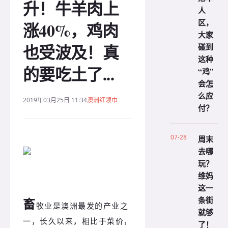
升！牛羊肉上
人
区，
涨40%，鸡肉
大家
也受波及！真
碰到
这种
的要吃土了...
“鸡”
会怎
么应
2019年03月25日 11:34
澳洲红领巾
付？
07-28
周末
去哪
玩？
维妈
这一
条街
畜
牧业是澳洲最发的产业之
就够
一，长久以来，相比于菜价，
了！