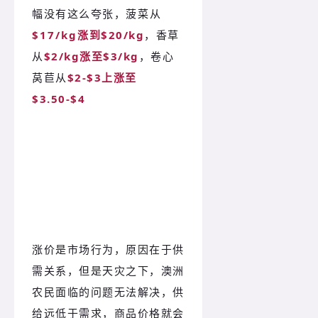
幅没有这么夸张，
菠菜从
$17/kg
涨到$20/kg
，香草
从
$2/kg涨至$3/kg
，卷心
莴苣从
$2-$3上涨至
$3.50-$4
价格上涨的趋势更加严重
涨价是市场行为，原因在于供
需关系，但是天灾之下，澳洲
农民面临的问题无法解决，供
给远低于需求，商品价格就会