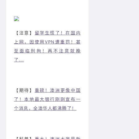
【注意】
留学生慌了！在国内
上网，因使用VPN遭重罚！甚
至面临刑拘！再不注意就晚
了...
【期待】
重磅！澳洲更像中国
了！本地最大银行刚刚宣布一
个消息，全澳华人都沸腾了！
【科普】
重大！澳洲大学最新