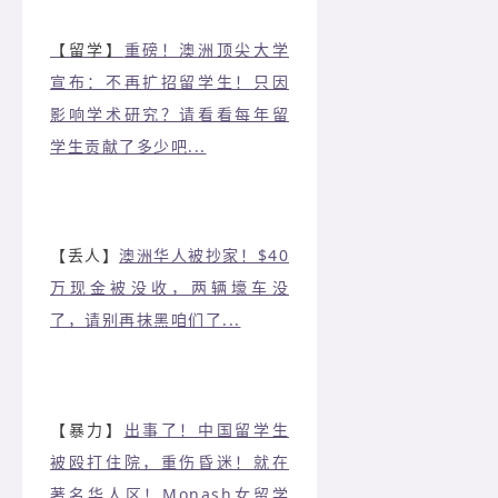
【留学】
重磅！澳洲顶尖大学
宣布：不再扩招留学生！只因
影响学术研究？请看看每年留
学生贡献了多少吧...
【丢人】
澳洲华人被抄家！$40
万现金被没收，两辆壕车没
了，请别再抹黑咱们了...
【暴力】
出事了！中国留学生
被殴打住院，重伤昏迷！就在
著名华人区！Monash女留学