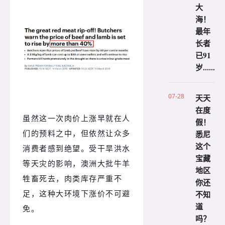
大
海！
最年
长者
已91
岁......
07-28
天天
在度
虽然这一次肉价上涨早就在人
假！
们的预料之中，但依然让众多
悉尼
这个
消费者感到绝望。受干旱洪水
宝藏
等天灾的影响，澳洲大批牛羊
地区
牲畜死去，肉类库存严重不
你还
足，这种大环境下涨价不可避
不知
道
免。
吗？