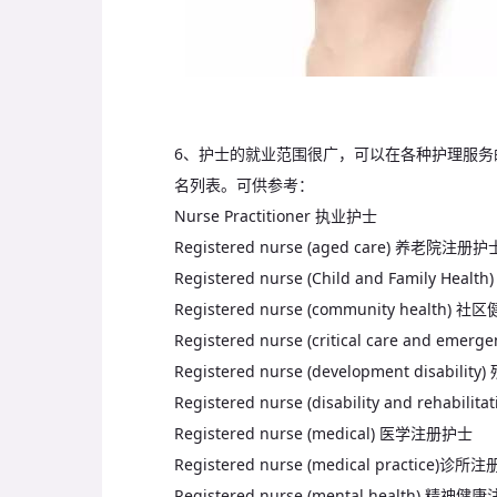
6、护士的就业范围很广，可以在各种护理服
名列表。可供参考：
Nurse Practitioner 执业护士
Registered nurse (aged care) 养老院注册护
Registered nurse (Child and Family 
Registered nurse (community health
Registered nurse (critical care an
Registered nurse (development disabi
Registered nurse (disability and rehab
Registered nurse (medical) 医学注册护士
Registered nurse (medical practice)诊
Registered nurse (mental health) 精神