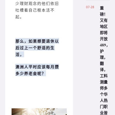
少理财观念的他们依旧
07-28
重
吐槽着自己根本活不
磅！
起。
又有
地区
即将
开放
那么，如果想要退休以
489，
后过上一个舒适的生
护
活，
理，
翻
澳洲人平时应该每月攒
译，
多少养老金呢？
工料
测量
师多
个华
人热
门职
业皆