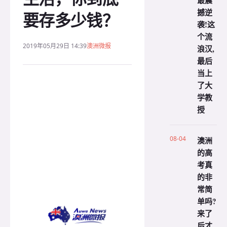
最震
撼逆
要存多少钱？
袭!这
个流
2019年05月29日 14:39
澳洲微报
浪汉,
最后
当上
了大
学教
授
08-04
澳洲
的高
考真
的非
常简
单吗?
来了
后才