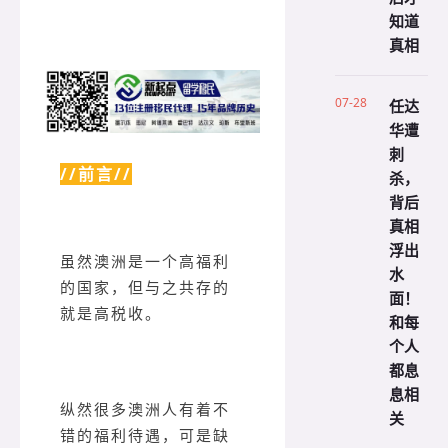
知道
真相
07-28
任达
华遭
刺
//前言//
杀，
背后
真相
浮出
虽然澳洲是一个高福利
水
的国家，但与之共存的
面！
就是高税收。
和每
个人
都息
息相
纵然很多澳洲人有着不
关
错的福利待遇，可是缺