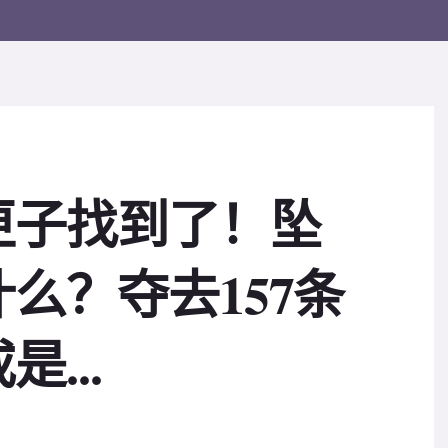
匣子找到了！坠
么？夺去157条
...