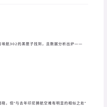
埃航302的黑匣
子找到，且数据分析出炉——
晓，但“与去年印尼狮航空难有明显的相似之处”