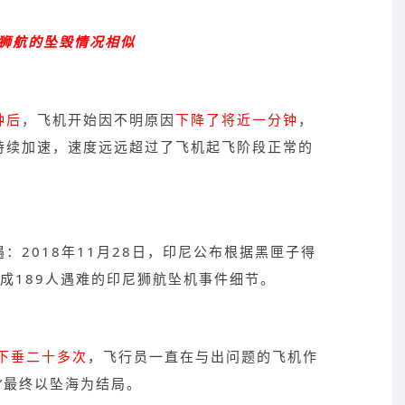
狮航的坠毁情况相似
钟后
，飞机开始因不明原因
下降了将近一分钟
，
持续加速，速度远远超过了飞机起飞阶段正常的
遇：
2018年11月28日，印尼公布根据黑匣子得
造成189人遇难的印尼狮航坠机事件细节。
下垂二十多次
，飞行员一直在与出问题的飞机作
”最终以坠海为结局。