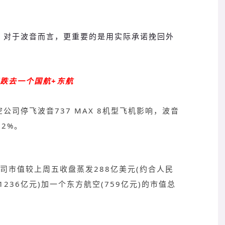
，对于波音而言，更重要的是用实际承诺挽回外
跌去一个国航+东航
司停飞波音737 MAX 8机型飞机影响，波音
12%。
公司市值较上周五收盘蒸发288亿美元(约合人民
1236亿元)加一个东方航空(759亿元)的市值总