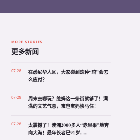
MORE STORIES
更多新闻
07-28
在悉尼华人区，大家碰到这种“鸡”会怎
么应付？
07-28
周末去哪玩？维妈这一条街就够了！满
满的文艺气息，宝爸宝妈快马住！
07-28
太震撼了！澳洲2000多人“赤果果”地奔
向大海！最年长者已91岁......