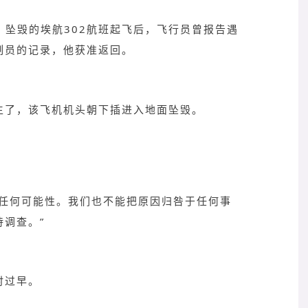
：坠毁的埃航302航班起飞后，飞行员曾报告遇
制员的记录，他获准返回。
生了，该飞机机头朝下插进入地面坠毁。
除任何可能性。我们也不能把原因归咎于任何事
调查。”
时过早。