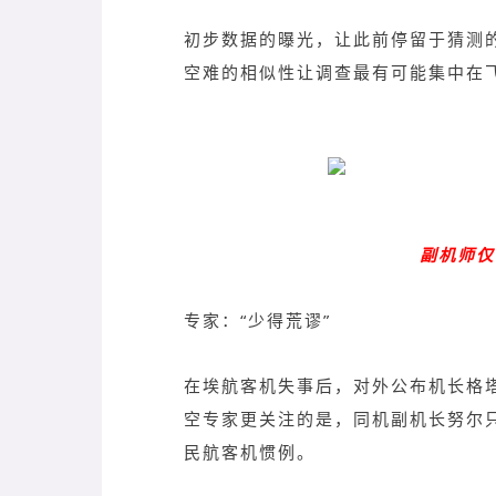
初步数据的曝光，让此前停留于猜测
空难的相似性让调查最有可能集中在
副机师仅
专家：“少得荒谬”
在埃航客机失事后，对外公布机长格塔
空专家更关注的是，同机副机长努尔只
民航客机惯例。