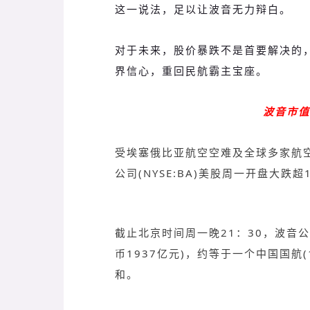
这一说法，足以让波音无力辩白。
对于未来，股价暴跌不是首要解决的
界信心，重回民航霸主宝座。
波音市值
受埃塞俄比亚航空空难及全球多家航空公
公司(NYSE:BA)美股周一开盘大跌超
截止北京时间周一晚21：30，波音
币1937亿元)，约等于一个中国国航(
和。