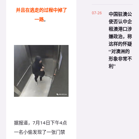
并且在逃走的过程中掉了
07-26
中国驻澳公
一路
。
使否认中企
租澳港口涉
嫌政治，称
这样的怀疑
“对澳洲的
形象非常不
利”
据报道，7月14日下午4点
一名小偷发现了一张门禁