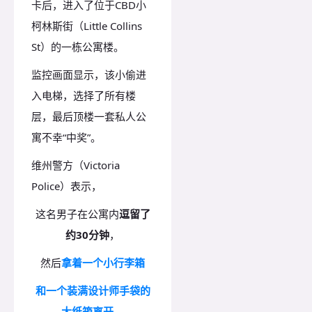
卡后，进入了位于CBD小
柯林斯街（Little Collins
St）的一栋公寓楼。
监控画面显示，该小偷进
入电梯，选择了所有楼
层，最后顶楼一套私人公
寓不幸“中奖”。
维州警方（Victoria
Police）表示，
这名男子在公寓内
逗留了
约30分钟
，
然后
拿着一个小行李箱
和一个装满设计师手袋的
大纸箱离开
。