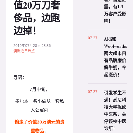
值20万刀奢
露，有1.3
万客户受影
侈品，边跑
响！
边掉！
07-27
Aldi和
Woolworths
2019年07月28日 23:36
澳洲近日热点
两大超市自
有品牌廉价
鲜牛奶，今
起涨价！
导语：
7月中旬，
07-27
引发学生不
满！悉尼科
墨尔本一名小偷从一套私
技大学拟砍
人公寓内
中医系，关
停该校中医
偷走了价值20万澳元的贵
诊所！
重物品
，